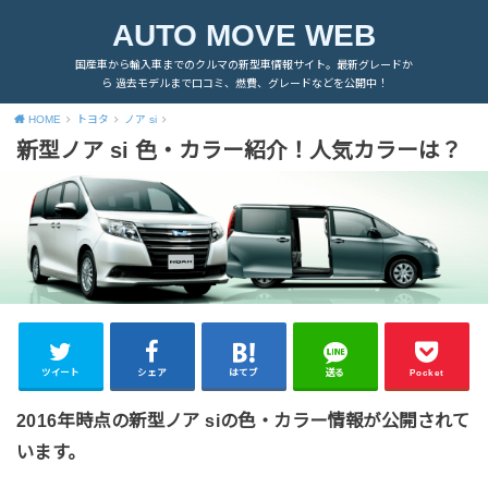
AUTO MOVE WEB
国産車から輸入車までのクルマの新型車情報サイト。最新グレードか
ら 過去モデルまで口コミ、燃費、グレードなどを公開中！
HOME
トヨタ
ノア si
新型ノア si 色・カラー紹介！人気カラーは？
ツイート
シェア
はてブ
送る
Pocket
2016年時点の新型ノア siの色・カラー情報が公開されて
います。