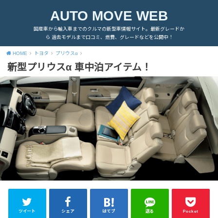
AUTO MOVE WEB
国産車から輸入車までのクルマの新型車情報サイト。最新グレードか
ら 過去モデルまで口コミ、燃費、グレードなどを公開中！
HOME
トヨタ
プリウスα
新型プリウスα 車中泊アイテム！
ツイート
シェア
はてブ
送る
Pocket