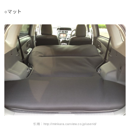
○マット
引用：http://minkara.carview.co.jp/userid/