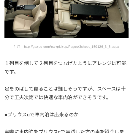
引用：http://gazoo.com/car/pickup/Pages/3sheet_150126_3_6.aspx
１列目を倒して２列目をつなげたようにアレンジは可能
です。
足をのばして寝ることは難しそうですが、スペースは十
分で工夫次第では快適な車内泊ができそうです。
■プリウスαで車内泊は出来るのか
実際に車内泊をプリウスαで実践した方の声を紹介しま