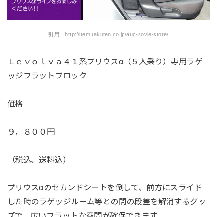
引用：http://item.rakuten.co.jp/auc-sovie-store/
Ｌｅｖｏｌｖａ４１系プリウスα（５人乗り）専用ラゲ
ッジフラットブロック
価格
９，８００円
（税込、送料込）
プリウスαのセカンドシートを倒して、前方にスライド
した時のラゲッジルーム等との間の段差を解消するグッ
ズで、広いフラットな空間が確保できます。