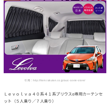
引用：http://item.rakuten.co.jp/auc-sovie-store/
Ｌｅｖｏｌｖａ４０系４１系プリウスα専用カーテンセ
ット（５人乗り／７人乗り）