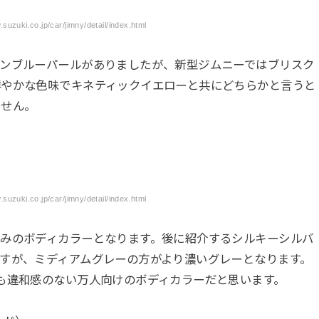
zuki.co.jp/car/jimny/detail/index.html
ーンブルーパールがありましたが、新型ジムニーではブリスク
鮮やかな色味でキネティックイエローと共にどちらかと言うと
ません。
zuki.co.jp/car/jimny/detail/index.html
済みのボディカラーとなります。後に紹介するシルキーシルバ
すが、ミディアムグレーの方がより濃いグレーとなります。
も違和感のない万人向けのボディカラーだと思います。