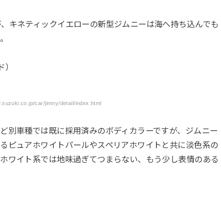
が、キネティックイエローの新型ジムニーは海へ持ち込んでも
か。
ド）
zuki.co.jp/car/jimny/detail/index.html
など別車種では既に採用済みのボディカラーですが、ジムニー
するピュアホワイトパールやスペリアホワイトと共に淡色系の
のホワイト系では地味過ぎてつまらない、もう少し表情のある
。