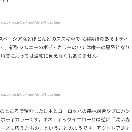
ード）
zuki.co.jp/car/jimny/detail/index.html
スペーシアなどほとんどのスズキ車で採用実績のあるボディ
ます。新型ジムニーのボディカラーの中では唯一の黒系となり
る角度によっては濃紺に見えなくもありません。
zuki.co.jp/car/jimny/detail/index.html
ーのところで紹介した日本とヨーロッパの森林組合やプロハン
たボディカラーです。キネティックイエローとは逆に「深い森
ニーズに応えたもの、ということのようです。アウトドア志向