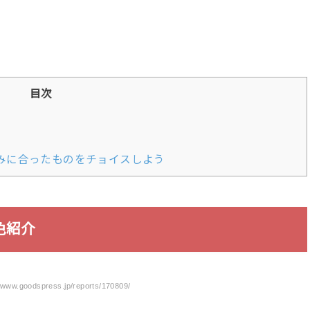
目次
みに合ったものをチョイスしよう
色紹介
www.goodspress.jp/reports/170809/