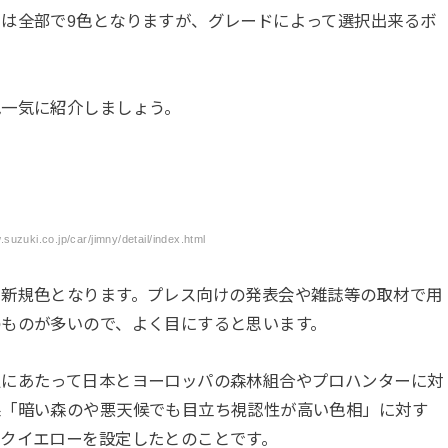
は全部で9色となりますが、グレードによって選択出来るボ
色一気に紹介しましょう。
zuki.co.jp/car/jimny/detail/index.html
た新規色となります。プレス向けの発表会や雑誌等の取材で用
のものが多いので、よく目にすると思います。
定にあたって日本とヨーロッパの森林組合やプロハンターに対
果「暗い森のや悪天候でも目立ち視認性が高い色相」に対す
ックイエローを設定したとのことです。