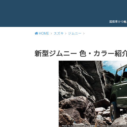
国産車から輸
HOME
スズキ
ジムニー
新型ジムニー 色・カラー紹