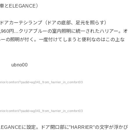
車とELEGANCE）
ティとドアカーテシランプ（ドアの底部、足元を照らす）
,960円…クリアブルーの室内照明に統一されたハリアー。オ
ルーの照明が付く。一度付けてしまうと便利なのはこの上な
terior/comfort/?padid=ag341_from_harrier_in_comfort03
terior/comfort/?padid=ag341_from_harrier_in_comfort03
LEGANCEに設定。ドア開口部に”HARRIER”の文字が浮かび