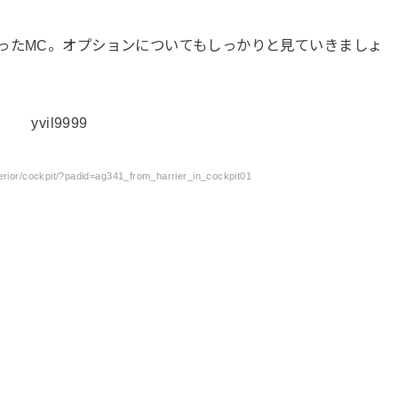
ったMC。オプションについてもしっかりと見ていきましょ
terior/cockpit/?padid=ag341_from_harrier_in_cockpit01