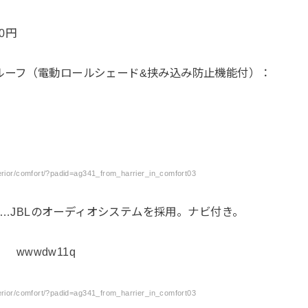
0円
ルーフ（電動ロールシェード&挟み込み防止機能付）：
terior/comfort/?padid=ag341_from_harrier_in_comfort03
0円…JBLのオーディオシステムを採用。ナビ付き。
terior/comfort/?padid=ag341_from_harrier_in_comfort03