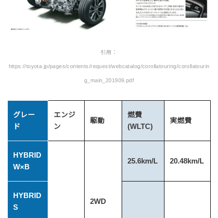
引用：
https://toyota.jp/pages/contents/request/webcatalog/corollatouring/corollatourin
g_main_201909.pdf
グレー
エンジ
燃費
駆動
実燃費
ド
ン
(WLTC)
HYBRID
25.6km/L
20.48km/L
W×B
HYBRID
2WD
S