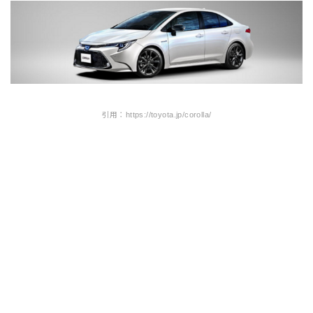
引用：https://toyota.jp/corolla/