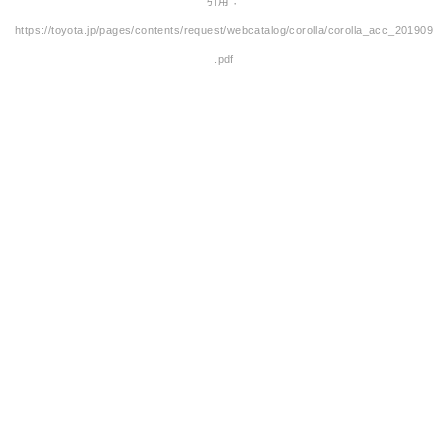
引用：
https://toyota.jp/pages/contents/request/webcatalog/corolla/corolla_acc_201909
.pdf