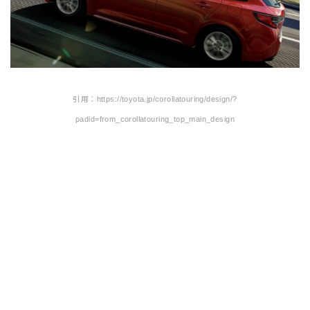
引用：https://toyota.jp/corollatouring/design/?
padid=from_corollatouring_top_main_design