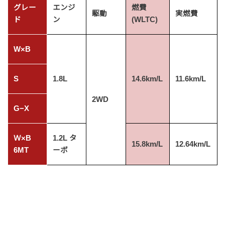
グレー
エンジ
燃費
駆動
実燃費
ド
ン
(WLTC)
W×B
S
1.8L
14.6km/L
11.6km/L
2WD
G−X
Ｗ×B
1.2L タ
15.8km/L
12.64km/L
6MT
ーボ