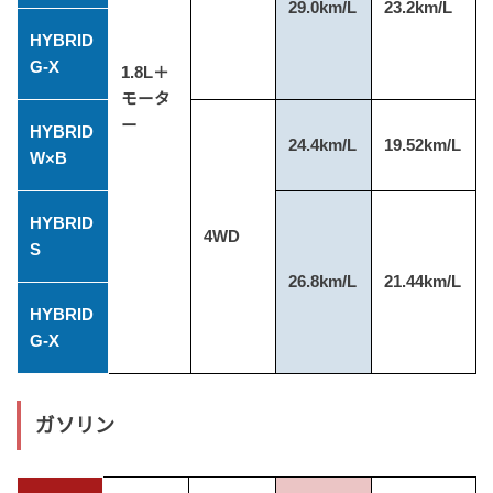
29.0km/L
23.2km/L
HYBRID
G-X
1.8L＋
モータ
ー
HYBRID
24.4km/L
19.52km/L
W×B
HYBRID
4WD
S
26.8km/L
21.44km/L
HYBRID
G-X
ガソリン