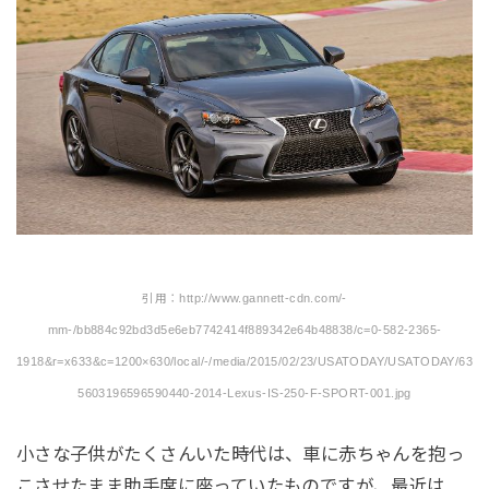
引用：http://www.gannett-cdn.com/-
mm-/bb884c92bd3d5e6eb7742414f889342e64b48838/c=0-582-2365-
1918&r=x633&c=1200×630/local/-/media/2015/02/23/USATODAY/USATODAY/63
5603196596590440-2014-Lexus-IS-250-F-SPORT-001.jpg
小さな子供がたくさんいた時代は、車に赤ちゃんを抱っ
こさせたまま助手席に座っていたものですが、最近は