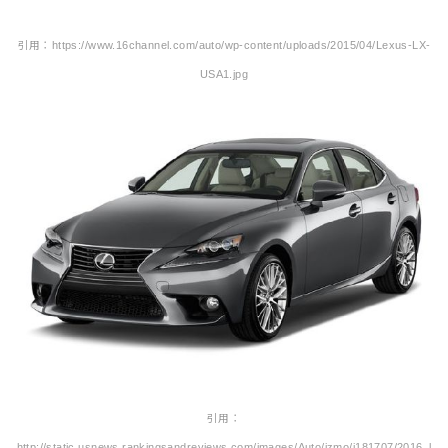
引用：https://www.16channel.com/auto/wp-content/uploads/2015/04/Lexus-LX-
USA1.jpg
引用：
http://static.usnews.rankingsandreviews.com/images/Auto/izmo/i181707/2016_l