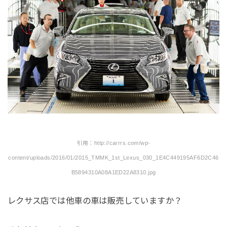
引用：http://carrrs.com/wp-
content/uploads/2016/01/2015_TMMK_1st_Lexus_030_1E4C449195AF6D2C46
B5894310A08A1ED22A8310.jpg
レクサス店では他車の車は販売していますか？