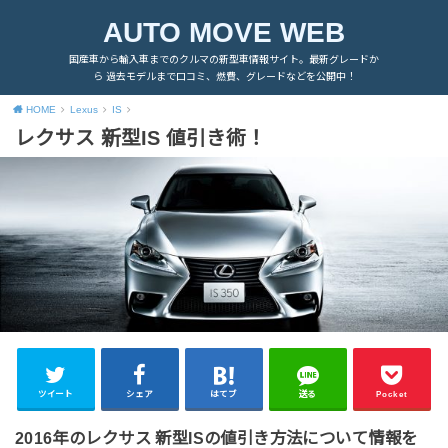
AUTO MOVE WEB
国産車から輸入車までのクルマの新型車情報サイト。最新グレードか
ら 過去モデルまで口コミ、燃費、グレードなどを公開中！
HOME
Lexus
IS
レクサス 新型IS 値引き術！
ツイート
シェア
はてブ
送る
Pocket
2016年のレクサス 新型ISの値引き方法について情報を