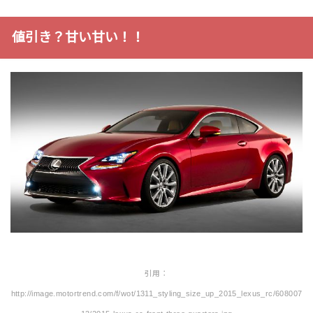
値引き？甘い甘い！！
引用：
http://image.motortrend.com/f/wot/1311_styling_size_up_2015_lexus_rc/608007