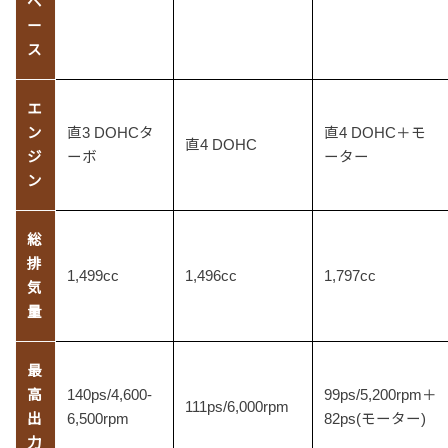
ベ
ー
ス
エ
ン
直3 DOHCタ
直4 DOHC＋モ
直4 DOHC
ジ
ーボ
ーター
ン
総
排
1,499cc
1,496cc
1,797cc
気
量
最
高
140ps/4,600-
99ps/5,200rpm＋
111ps/6,000rpm
出
6,500rpm
82ps(モーター)
力