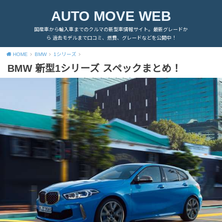
AUTO MOVE WEB
国産車から輸入車までのクルマの新型車情報サイト。最新グレードか
ら 過去モデルまで口コミ、燃費、グレードなどを公開中！
HOME
BMW
1シリーズ
BMW 新型1シリーズ スペックまとめ！