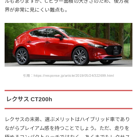
ルもありますが、Cピラー面積の大きさのため、後方視
界が非常に見にくい難点も。
引用：https://response.jp/article/2019/05/24/322699.html
レクサス CT200h
レクサスの末弟、選ぶメリットはハイブリッド車であり
ながらプレイアム感を持つことでしょう。ただ、走りを
極めるコンパクトハッチではなく、あくまでもレクサス