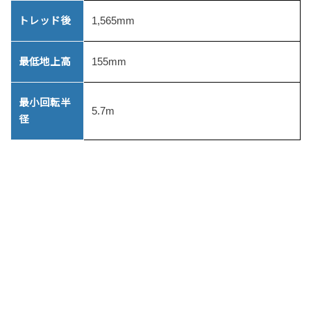
トレッド後
1,565mm
最低地上高
155mm
最小回転半
5.7m
径