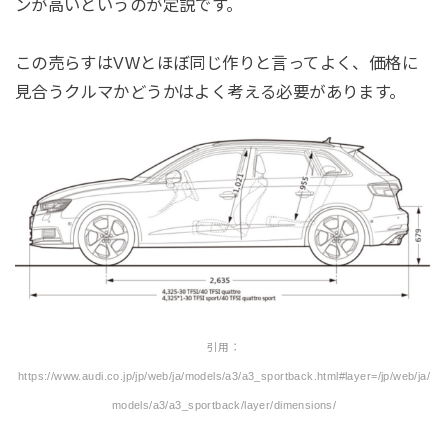
ンが高いというのが定説です。
この売らすはVWとほぼ同じ作りと言ってよく、価格に
見合うクルマかどうかはよく考える必要があります。
引用：
https://www.audi.co.jp/jp/web/ja/models/a3/a3_sportback.html#layer=/jp/web/ja/
models/a3/a3_sportback/layer/dimensions/