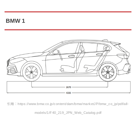
BMW 1
引用：https://www.bmw.co.jp/content/dam/bmw/marketJP/bmw_co_jp/pdf/all-
models/1/F40_219_JPN_Web_Catalog.pdf