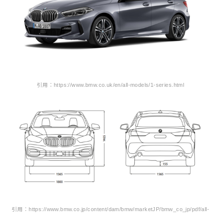
引用：https://www.bmw.co.uk/en/all-models/1-series.html
引用：https://www.bmw.co.jp/content/dam/bmw/marketJP/bmw_co_jp/pdf/all-