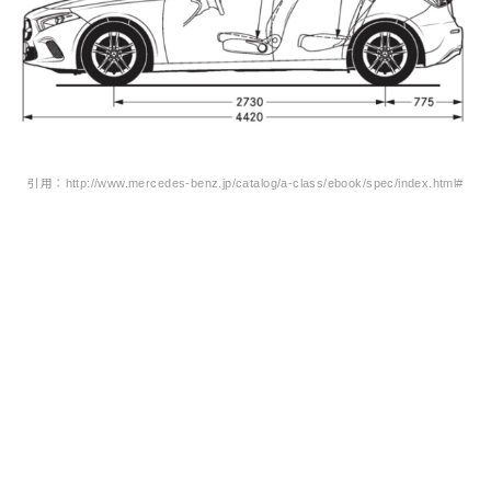
引用：http://www.mercedes-benz.jp/catalog/a-class/ebook/spec/index.html#