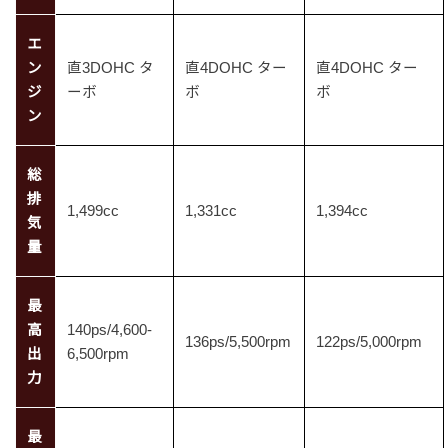
エ
ン
直3DOHC タ
直4DOHC ター
直4DOHC ター
ジ
ーボ
ボ
ボ
ン
総
排
1,499cc
1,331cc
1,394cc
気
量
最
高
140ps/4,600-
136ps/5,500rpm
122ps/5,000rpm
出
6,500rpm
力
最