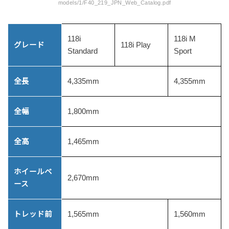
models/1/F40_219_JPN_Web_Catalog.pdf
118i
118i M
グレード
118i Play
Standard
Sport
全長
4,335mm
4,355mm
全幅
1,800mm
全高
1,465mm
ホイールベ
2,670mm
ース
トレッド前
1,565mm
1,560mm