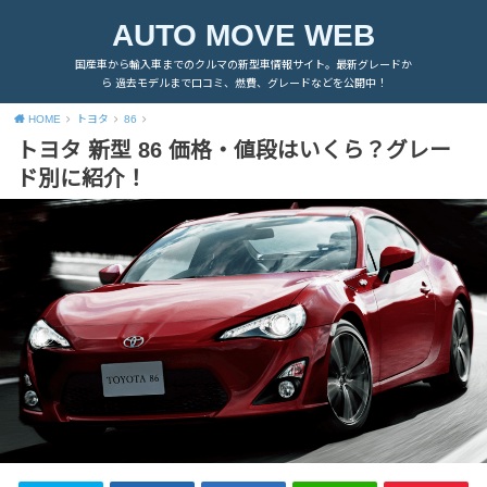
AUTO MOVE WEB
国産車から輸入車までのクルマの新型車情報サイト。最新グレードか
ら 過去モデルまで口コミ、燃費、グレードなどを公開中！
HOME
トヨタ
86
トヨタ 新型 86 価格・値段はいくら？グレー
ド別に紹介！