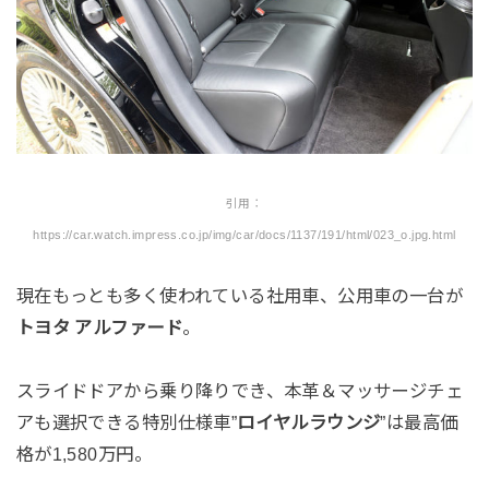
引用：
https://car.watch.impress.co.jp/img/car/docs/1137/191/html/023_o.jpg.html
現在もっとも多く使われている社用車、公用車の一台が
トヨタ アルファード
。
スライドドアから乗り降りでき、本革＆マッサージチェ
アも選択できる特別仕様車”
ロイヤルラウンジ
”は最高価
格が1,580万円。