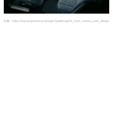
引用：https://toyota.jp/century/design/?padid=ag341_from_century_navi_design