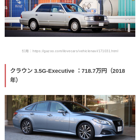
引用：https://gazoo.com/ilovecars/vehiclenavi/171031.html
クラウン 3.5G-Executive ：718.7万円（2018
年）