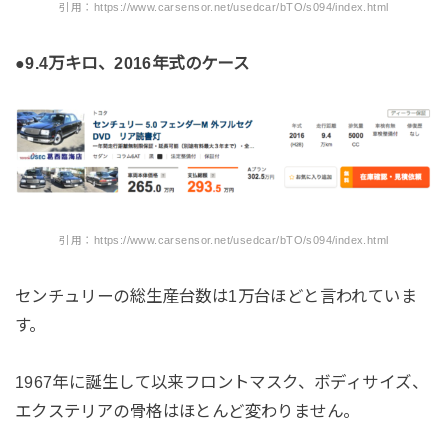
引用：https://www.carsensor.net/usedcar/bTO/s094/index.html
●9.4万キロ、2016年式のケース
引用：https://www.carsensor.net/usedcar/bTO/s094/index.html
センチュリーの総生産台数は1万台ほどと言われていま
す。
1967年に誕生して以来フロントマスク、ボディサイズ、
エクステリアの骨格はほとんど変わりません。