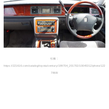
引用：
https://221616.com/catalog/toyota/century/199704_201702/10045312/photo/122
7868/