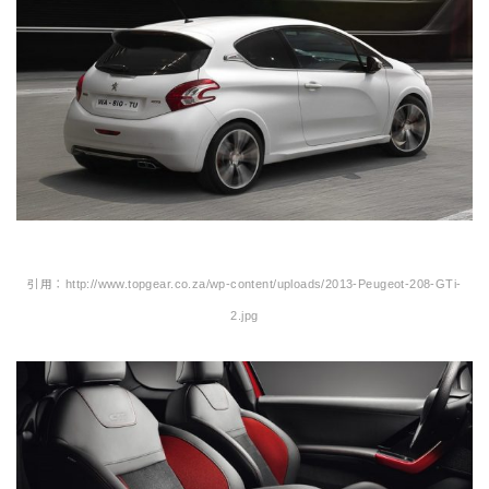
引用：http://www.topgear.co.za/wp-content/uploads/2013-Peugeot-208-GTi-
2.jpg