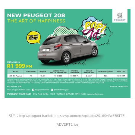
引用：http://peugeot-hatfield.co.za/wp-content/uploads/2016/04/wEBSITE-
ADVERT1.jpg