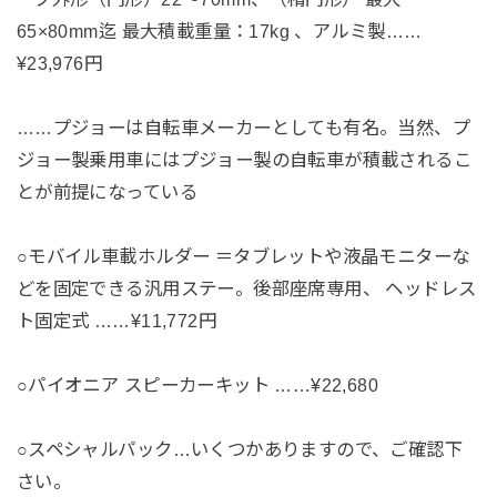
65×80mm迄 最大積載重量：17kg 、アルミ製……
¥23,976円
……プジョーは自転車メーカーとしても有名。当然、プ
ジョー製乗用車にはプジョー製の自転車が積載されるこ
とが前提になっている
○モバイル車載ホルダー ＝タブレットや液晶モニターな
どを固定できる汎用ステー。後部座席専用、 ヘッドレス
ト固定式 ……¥11,772円
○パイオニア スピーカーキット ……¥22,680
○スペシャルパック…いくつかありますので、ご確認下
さい。