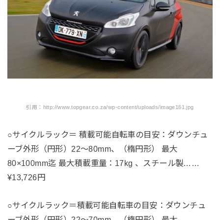
引用：http://www.topgear.co.za/wp-content/uploads/image161.jpg
○サイクルラック＝ 積載可能自転車の目安：ダウンチュ
ーブ外形（円形）22～80mm、（楕円形） 最大
80×100mm迄 最大積載重量：17kg 、スチール製……
¥13,726円
○サイクルラック＝積載可能自転車の目安：ダウンチュ
ーブ外形（円形）22～70mm、（楕円形） 最大