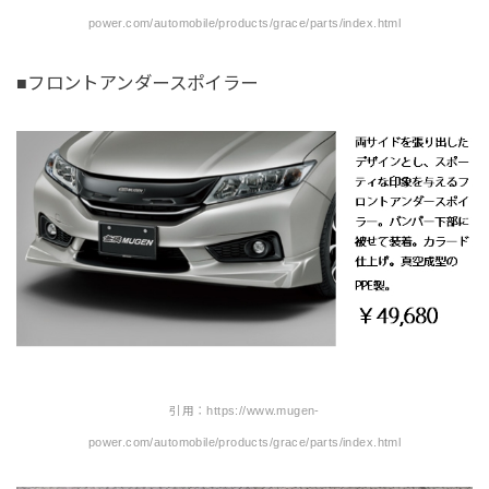
power.com/automobile/products/grace/parts/index.html
■フロントアンダースポイラー
引用：https://www.mugen-
power.com/automobile/products/grace/parts/index.html