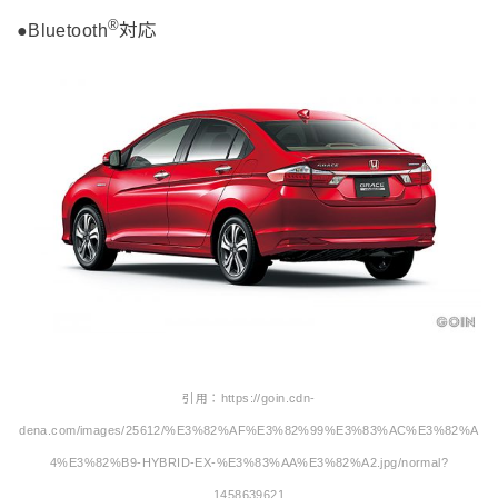
®
●Bluetooth
対応
引用：https://goin.cdn-
dena.com/images/25612/%E3%82%AF%E3%82%99%E3%83%AC%E3%82%A
4%E3%82%B9-HYBRID-EX-%E3%83%AA%E3%82%A2.jpg/normal?
1458639621