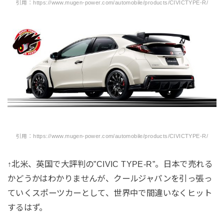
引用：https://www.mugen-power.com/automobile/products/CIVICTYPE-R/
引用：https://www.mugen-power.com/automobile/products/CIVICTYPE-R/
↑北米、英国で大評判の”CIVIC TYPE-R”。日本で売れる
かどうかはわかりませんが、クールジャパンを引っ張っ
ていくスポーツカーとして、世界中で間違いなくヒット
するはず。