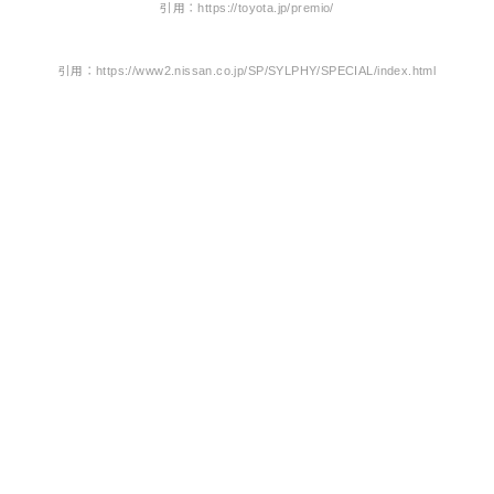
引用：https://toyota.jp/premio/
引用：https://www2.nissan.co.jp/SP/SYLPHY/SPECIAL/index.html