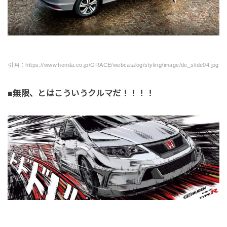
引用：https://www.honda.co.jp/GRACE/webcatalog/styling/image/de_slide04.jpg
■無限、とはこういうクルマだ！！！！