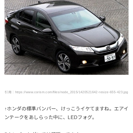
引用：https://www.corism.com/files/node_2015/1420521642-resize-655-423.jpg
↑ホンダの標準バンパー、けっこうイケてますね。エアイ
ンテークをあしらった中に、LEDフォグ。