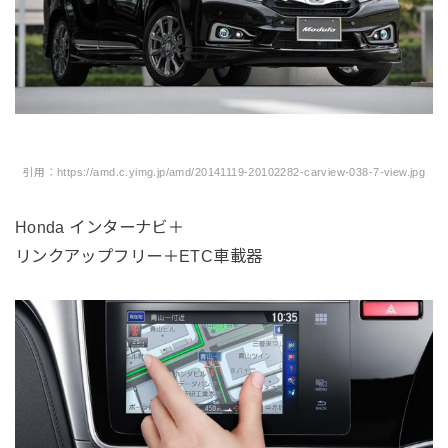
引用：https://amd.c.yimg.jp/amd/20141119-20102282-carview-038-7-view.jpg
Honda インターナビ＋
リンクアップフリー＋ETC車載器