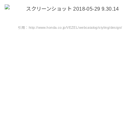
引用：http://www.honda.co.jp/VEZEL/webcatalog/styling/design/