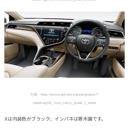
引用：https://toyota.jp/camry/grade/grade1/?
padid=ag341_from_camry_grade_1_detail
Xは内装色がブラック、インパネは寄木調です。