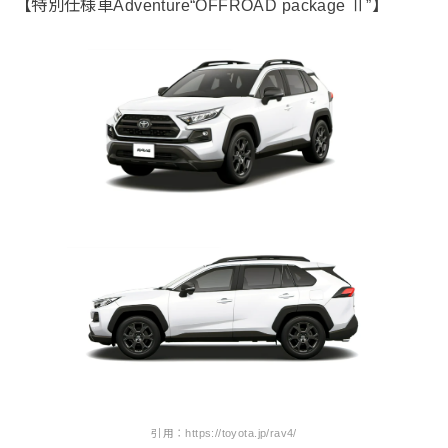
【特別仕様車Adventure“OFFROAD package Ⅱ”】
引用：https://toyota.jp/rav4/