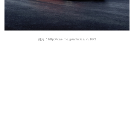
引用：http://car-me.jp/articles/7516/3