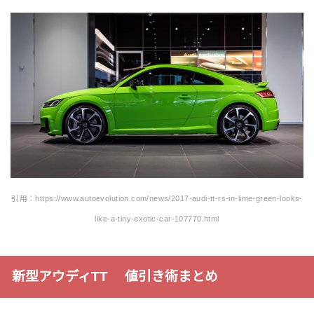
引用：https://www.autoevolution.com/news/2017-audi-tt-rs-in-lime-green-looks-
like-a-tiny-exotic-car-107770.html
新型アウディTT 値引き術まとめ