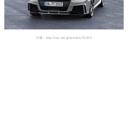
引用：http://car-me.jp/articles/7516/3