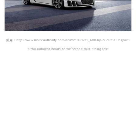
引用：http://www.motorauthority.com/news/1098211_600-hp-audi-tt-clubsport-
turbo-concept-heads-to-wrthersee-tour-tuning-fest