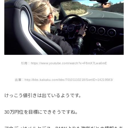
引用：https://www.youtube.com/watch?v=F8mX7Lwa6mE
出展：http://bbs.kakaku.com/bbs/70101110218/SortID=14219583/
けっこう値引きは出ているようです。
30万円位を目標にできそうですね。