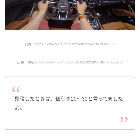
引用：https://www.youtube.com/watch?v=7sVjhGy5FIw
出展：http://bbs.kakaku.com/bbs/70101110218/SortID=8686293/
見積したときは、値引き20～30と言ってました
よ。