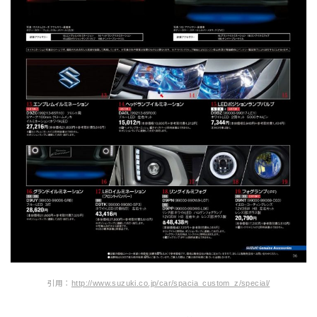
引用：
http://www.suzuki.co.jp/car/spacia_custom_z/special/