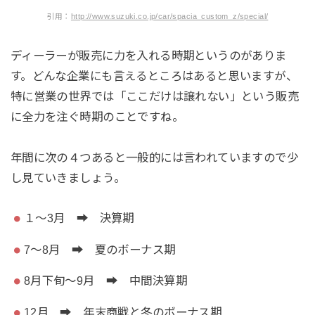
引用：
http://www.suzuki.co.jp/car/spacia_custom_z/special/
ディーラーが販売に力を入れる時期というのがありま
す。どんな企業にも言えるところはあると思いますが、
特に営業の世界では「ここだけは譲れない」という販売
に全力を注ぐ時期のことですね。
年間に次の４つあると一般的には言われていますので少
し見ていきましょう。
１～3月 ➡ 決算期
7～8月 ➡ 夏のボーナス期
8月下旬～9月 ➡ 中間決算期
12月 ➡ 年末商戦と冬のボーナス期