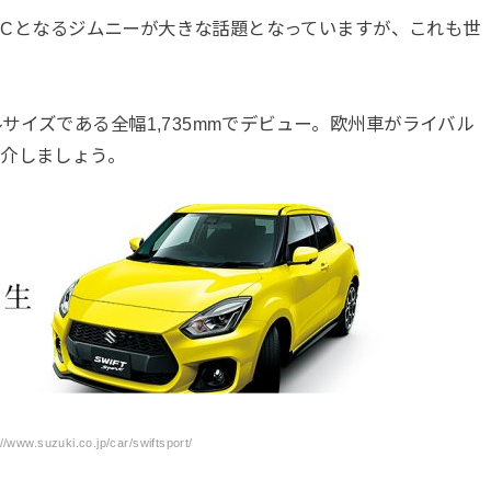
FMCとなるジムニーが大きな話題となっていますが、これも世
イズである全幅1,735mmでデビュー。欧州車がライバル
紹介しましょう。
www.suzuki.co.jp/car/swiftsport/