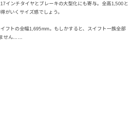
17インチタイヤとブレーキの大型化にも寄与。全高1,500と
納得がいくサイズ感でしょう。
フトの全幅1,695mm。もしかすると、スイフト一族全部
ません……