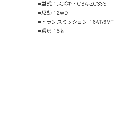
■型式：スズキ・CBA-ZC33S
■駆動：2WD
■トランスミッション：6AT/6MT
■乗員：5名