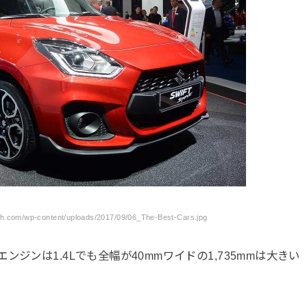
.com/wp-content/uploads/2017/09/06_The-Best-Cars.jpg
ジンは1.4Lでも全幅が40mmワイドの1,735mmは大きい