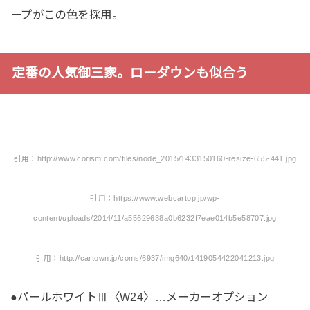
ープがこの色を採用。
定番の人気御三家。ローダウンも似合う
引用：http://www.corism.com/files/node_2015/1433150160-resize-655-441.jpg
引用：https://www.webcartop.jp/wp-
content/uploads/2014/11/a55629638a0b6232f7eae014b5e58707.jpg
引用：http://cartown.jp/coms/6937/img640/1419054422041213.jpg
●パールホワイトⅢ〈W24〉…メーカーオプション