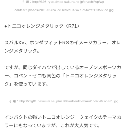
引用：http://398-ryudaimae.sakura.ne.jp/ohashi/wp/wp-
content/uploads/2015/05/245b81cd2a03747f0d5b2fcf123563de.jpg
●ト二コオレンジメタリック〈R71〉
スバルXV、ホンダフィットRSのイメージカラー、オレ
ンジメタリック。
ですが、同じダイハツが出しているオープンスポーツカ
ー、コペン・セロも同色の「トニコオレンジメタリッ
ク」を使っています。
引用：http://img01.naturum.ne.jp/usr/t/r/o/troutmebaru/150720copen1.jpg
インパクトの強いトニコオレンジ。ウェイクのテーマカ
ラーにもなっていますが、これが大人気です。