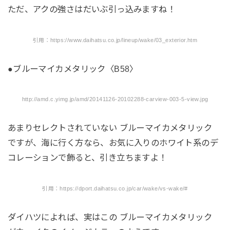
ただ、アクの強さはだいぶ引っ込みますね！
引用：https://www.daihatsu.co.jp/lineup/wake/03_exterior.htm
●ブルーマイカメタリック〈B58〉
http://amd.c.yimg.jp/amd/20141126-20102288-carview-003-5-view.jpg
あまりセレクトされていない ブルーマイカメタリック
ですが、海に行く方なら、お気に入りのホワイト系のデ
コレーションで飾ると、引き立ちますよ！
引用：https://dport.daihatsu.co.jp/car/wake/vs-wake/#
ダイハツによれば、実はこの ブルーマイカメタリック