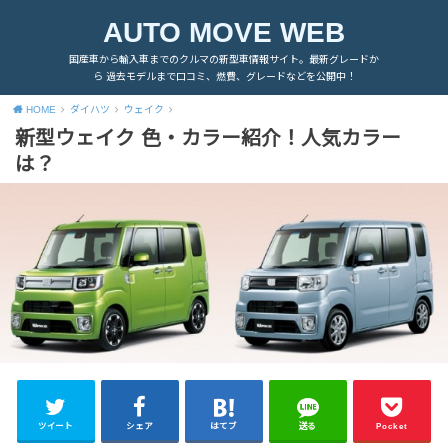
AUTO MOVE WEB
国産車から輸入車までのクルマの新型車情報サイト。最新グレードか
ら 過去モデルまで口コミ、燃費、グレードなどを公開中！
HOME
ダイハツ
ウェイク
新型ウェイク 色・カラー紹介！人気カラー
は？
ツイート
シェア
はてブ
送る
Pocket