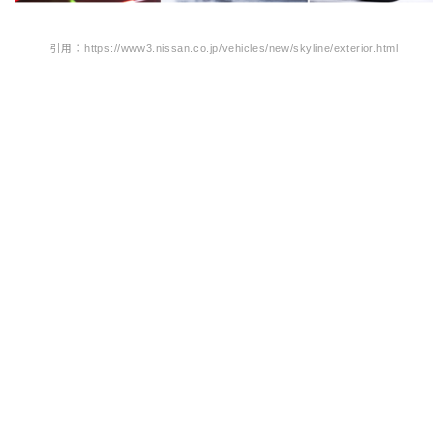
引用：https://www3.nissan.co.jp/vehicles/new/skyline/exterior.html