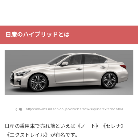
日産のハイブリッドとは
引用：https://www3.nissan.co.jp/vehicles/new/skyline/exterior.html
日産の乗用車で売れ筋といえば《ノート》《セレナ》
《エクストレイル》が有名です。