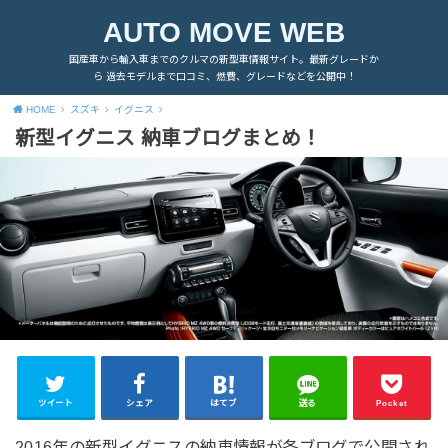
AUTO MOVE WEB
国産車から輸入車までのクルマの新型車情報サイト。最新グレードか
ら 過去モデルまで口コミ、燃費、グレードなどを公開中！
HOME
スズキ
イグニス
新型イグニス 納車ブログまとめ！
ツイート
シェア
はてブ
送る
Pocket
2016年の新型イグニスの納車情報が各ブログで公開され