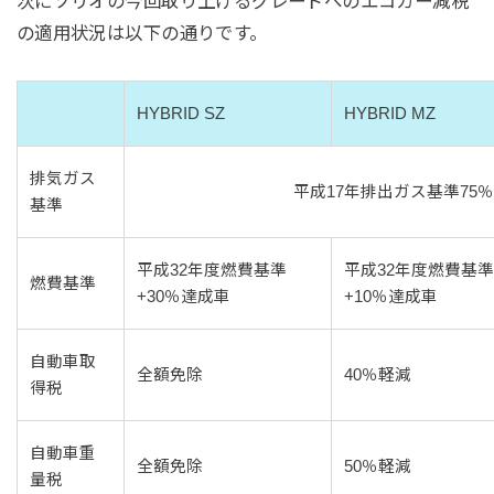
次にソリオの今回取り上げるグレードへのエコカー減税
の適用状況は以下の通りです。
HYBRID SZ
HYBRID MZ
排気ガス
平成17年排出ガス基準75
基準
平成32年度燃費基準
平成32年度燃費基
燃費基準
+30％達成車
+10％達成車
自動車取
全額免除
40％軽減
得税
自動車重
全額免除
50％軽減
量税