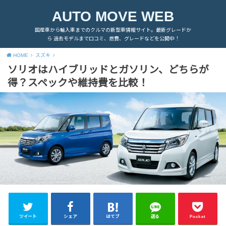
AUTO MOVE WEB
国産車から輸入車までのクルマの新型車情報サイト。最新グレードか
ら 過去モデルまで口コミ、燃費、グレードなどを公開中！
HOME
スズキ
ソリオはハイブリッドとガソリン、どちらが
得？スペックや維持費を比較！
ツイート
シェア
はてブ
送る
Pocket