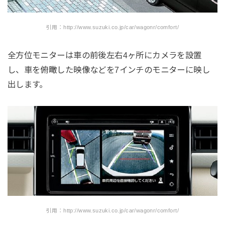
引用：http://www.suzuki.co.jp/car/wagonr/comfort/
全方位モニターは車の前後左右4ヶ所にカメラを設置
し、車を俯瞰した映像などを7インチのモニターに映し
出します。
引用：http://www.suzuki.co.jp/car/wagonr/comfort/