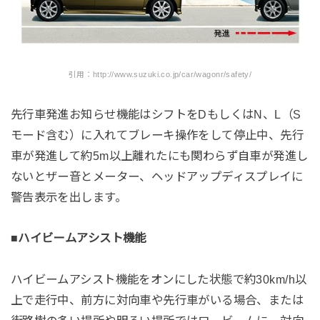
引用：http://www.suzuki.co.jp/car/wagonr/safety/
先行車発進お知らせ機能はシフトをDもしくはN、L（S
モード含む）に入れてブレーキ操作をして停止中、先行
車が発進して約5m以上離れたにも関わらず自車が発進し
ないとザー音とメーター、ヘッドアップディスプレイに
警告表示を出します。
■ハイビームアシスト機能
ハイビームアシスト機能をオンにした状態で約30km/h以
上で走行中、前方に対向車や先行車がいる場合、または