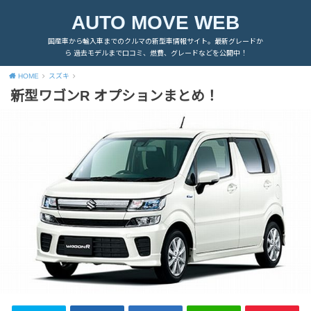
AUTO MOVE WEB
国産車から輸入車までのクルマの新型車情報サイト。最新グレードか
ら 過去モデルまで口コミ、燃費、グレードなどを公開中！
HOME
スズキ
新型ワゴンR オプションまとめ！