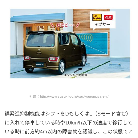
引用：http://www.suzuki.co.jp/car/wagonr/safety/
誤発進抑制機能はシフトをDもしくはL（Sモード含む）
に入れて停車している時や10km/h以下の速度で徐行して
いる時に前方約4m以内の障害物を認識し、この状態でア