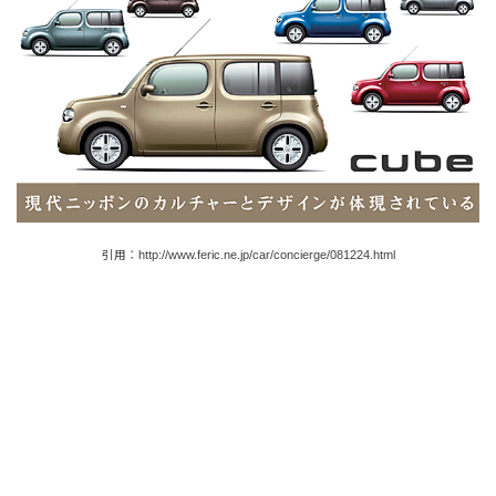
引用：http://www.feric.ne.jp/car/concierge/081224.html