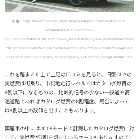
引用：https://www.mercedes-benz.de/passengercars/mercedes-benz-
cars/models/cla/shootingbrake-
x118/design/multimedia%contentgallery%contentgallery%swipeableteasermodul
e%comparisonslider%salesoptionteasermodule%comparisonslider%swipeablet
easermodule%contentgallery%contentgallery%7Cexterior-design.module.html
これを踏まえた上で上記の口コミを見ると、旧型CLAの
実燃費は街乗り、市街地走行レベルではカタログ燃費の
8割以下になるものの、比較的信号の少ない一般道や高
速道路であればカタログ燃費の8割程度、場合によって
は8割以上の数値を出すこともあります。
国産車の中にはJC08モードで計測したカタログ燃費に対
して、実燃費が7割を切っているケースもありますので、