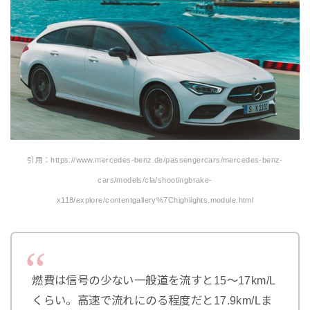
引用：https://www.mercedes-benz.de/passengercars/mercedes-benz-
cars/models/cla/shootingbrake-
x118/explore/contentgallery%7Chighlights.module.html
燃費は信号の少ない一般道を流すと15～17km/L
くらい。高速で流れにのる程度だと17.9km/Lま