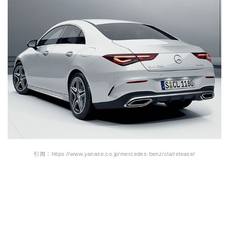
引用：https://www.yanase.co.jp/mercedes-benz/cla/release/