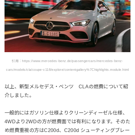
引用：https://www.mercedes-benz.de/passengercars/mercedes-benz-
cars/models/cla/coupe-c118/explore/contentgallery%7Chighlights.module.html
以上、新型メルセデス・ベンツ CLAの燃費について紹
介しました。
一般的にはガソリン仕様よりクリーンディーゼル仕様、
4WDより2WDの方が燃費面では有利になります。そのた
め燃費重視の方はC200d、C200d シューティングブレー