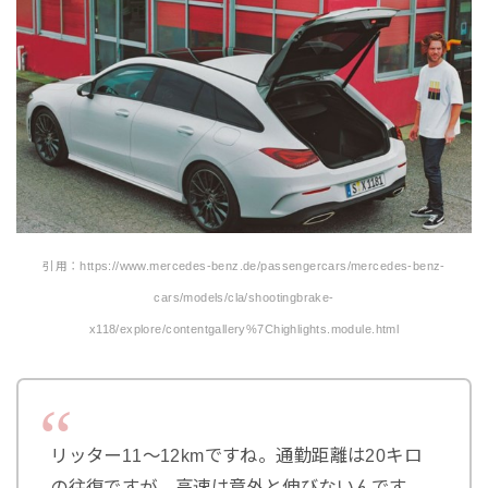
引用：https://www.mercedes-benz.de/passengercars/mercedes-benz-
cars/models/cla/shootingbrake-
x118/explore/contentgallery%7Chighlights.module.html
リッター11～12kmですね。通勤距離は20キロ
の往復ですが。高速は意外と伸びないんです