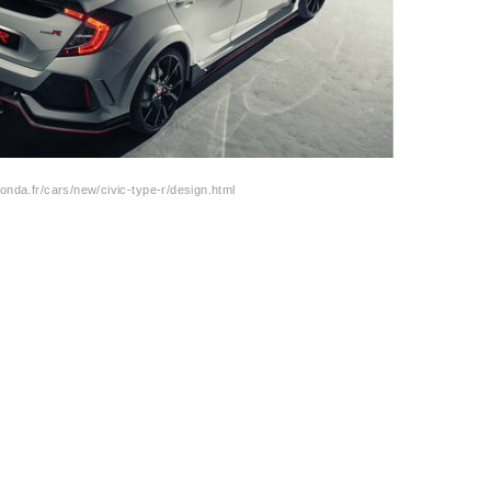
nda.fr/cars/new/civic-type-r/design.html