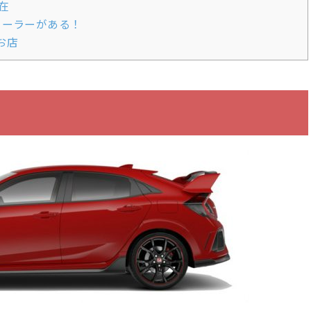
在
ィーラーがある！
お店