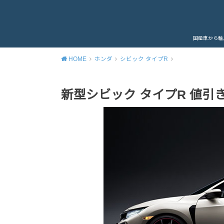
国産車から輸
HOME
ホンダ
シビック タイプR
新型シビック タイプR 値引