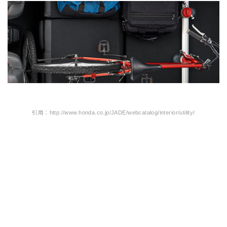
引用：http://www.honda.co.jp/JADE/webcatalog/interior/utility/