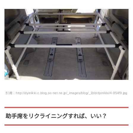
引用：http://dyinikki.c.blog.so-net.ne.jp/_images/blog/_1bb/dyinikki/4-854f9.jpg
助手席をリクライニングすれば、いい？