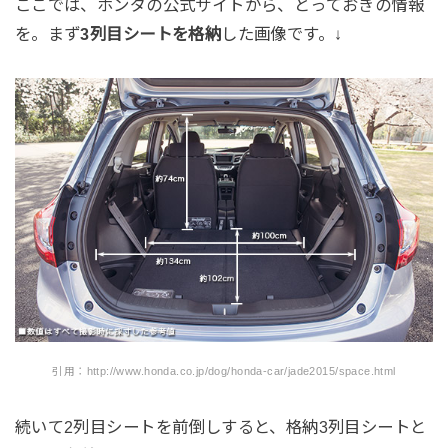
ここでは、ホンダの公式サイトから、とっておきの情報
を。まず
3列目シートを格納
した画像です。↓
引用：http://www.honda.co.jp/dog/honda-car/jade2015/space.html
続いて2列目シートを前倒しすると、格納3列目シートと