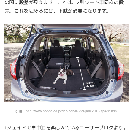
の間に
段差
が見えます。これは、2列シート車同様の段
差。これを埋めるには、
下駄
が必要になります。
引用：http://www.honda.co.jp/dog/honda-car/jade2015/space.html
↓ジェイドで車中泊を楽しんでいるユーザーブログより。