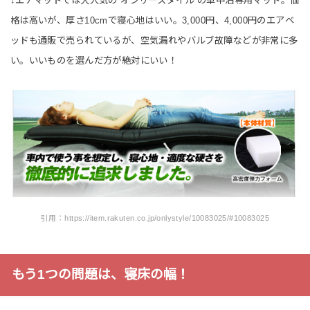
↓エアマットでは大人気の”オンリースタイル”の車中泊専用マット。価
格は高いが、厚さ10cmで寝心地はいい。3,000円、4,000円のエアベ
ッドも通販で売られているが、空気漏れやバルブ故障などが非常に多
い。いいものを選んだ方が絶対にいい！
引用：https://item.rakuten.co.jp/onlystyle/10083025/#10083025
もう1つの問題は、寝床の幅！