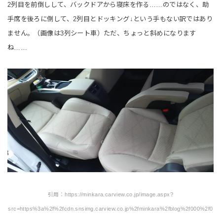
2列目を前倒しして、バックドアから寝床を作る……のではなく、助
手席を後ろに倒して、2列目とドッキング↓という手もない訳ではあり
ません。（画像は3列シート車）ただ、ちょっと斜めになります
ね……
引用：https://minkara.carview.co.jp/image.aspx?
src=https%3a%2f%2fcdn.snsimg.carview.co.jp%2fminkara%2fblog%2f000%2f0