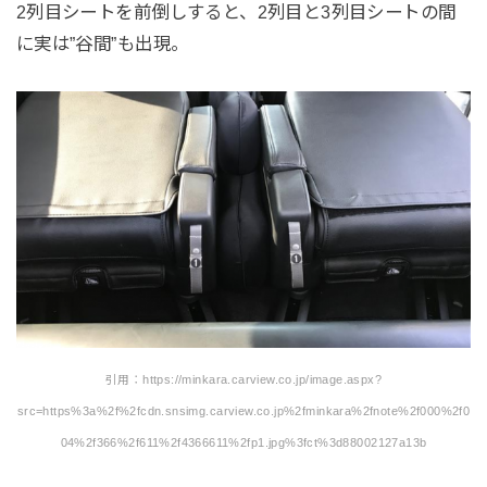
2列目シートを前倒しすると、2列目と3列目シートの間
に実は”谷間”も出現。
引用：https://minkara.carview.co.jp/image.aspx?
src=https%3a%2f%2fcdn.snsimg.carview.co.jp%2fminkara%2fnote%2f000%2f0
04%2f366%2f611%2f4366611%2fp1.jpg%3fct%3d88002127a13b