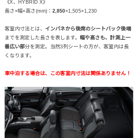
《X、HYBRID X》
長さ×幅×高さ(mm)：
2,850
×1,505×1,230
客室内寸法とは、
インパネから後席のシートバック後端
までを測定した長さを表します。
幅や高さも、計測上一
番広い部
分を測定。当然3列シートの方が、客室内は長
くなります。
車中泊する場合は、この客室内寸法は関係ありません！