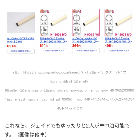
引用：https://shopping.yahoo.co.jp/search?rkf=2&p=イレクターパイプ
&uIv=on&first=1&ei=utf-
8&seller=1&eng=s&stp=1&spro_storeid=ejoy&spro_itemcd=ejoy_497965203980
4&sc_e=sydr_sprotst_dsc_list_pd_0000&__ysp=44Kk44Os44Kv44K%2F44O84
4OR44Kk44OX
これなら、ジェイドでもゆったりと2人が車中泊可能で
す。（画像は他車）