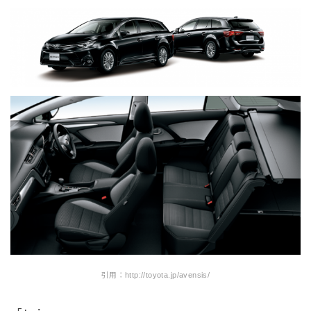
引用：http://toyota.jp/avensis/