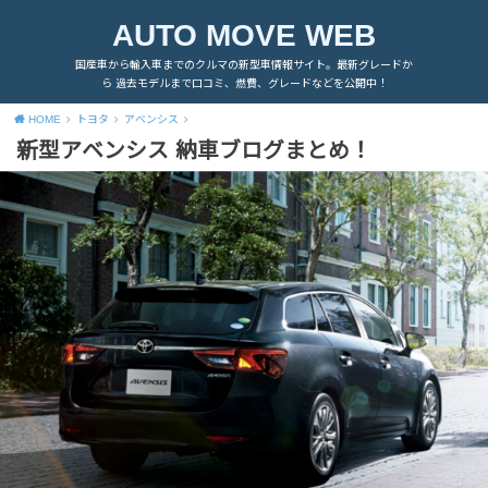
AUTO MOVE WEB
国産車から輸入車までのクルマの新型車情報サイト。最新グレードか
ら 過去モデルまで口コミ、燃費、グレードなどを公開中！
HOME
トヨタ
アベンシス
新型アベンシス 納車ブログまとめ！