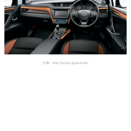
引用：http://toyota.jp/avensis/