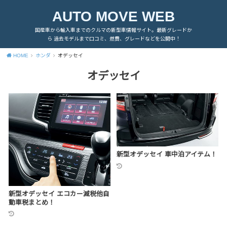
AUTO MOVE WEB
国産車から輸入車までのクルマの新型車情報サイト。最新グレードか
ら 過去モデルまで口コミ、燃費、グレードなどを公開中！
HOME
ホンダ
オデッセイ
オデッセイ
新型オデッセイ 車中泊アイテム！
新型オデッセイ エコカー減税他自
動車税まとめ！