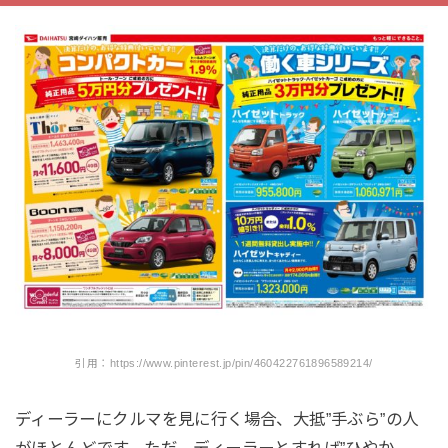
引用：https://www.pinterest.jp/pin/460422761896589214/
ディーラーにクルマを見に行く場合、大抵”手ぶら”の人