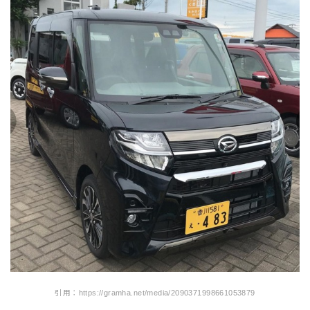
引用：https://gramha.net/media/2090371998661053879