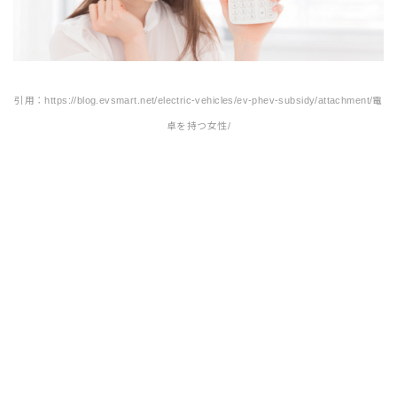
引用：https://blog.evsmart.net/electric-vehicles/ev-phev-subsidy/attachment/電
卓を持つ女性/