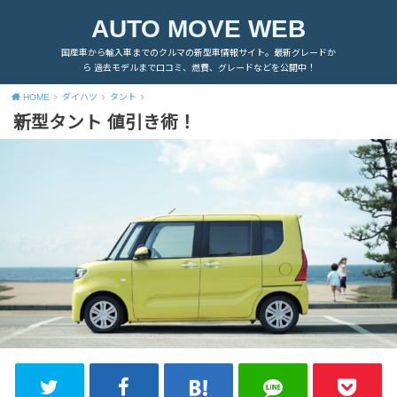
AUTO MOVE WEB
国産車から輸入車までのクルマの新型車情報サイト。最新グレードか
ら 過去モデルまで口コミ、燃費、グレードなどを公開中！
HOME
ダイハツ
タント
新型タント 値引き術！