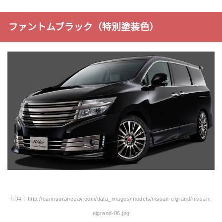
ファントムブラック（特別塗装色）
引用：http://carinsuranceav.com/data_images/models/nissan-elgrand/nissan-
elgrand-06.jpg