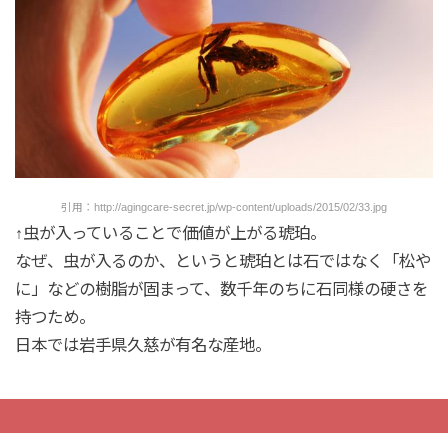
引用：http://agingcare-secret.jp/wp-content/uploads/2015/02/33.jpg
↑虫が入っていることで価値が上がる琥珀。
なぜ、虫が入るのか、というと琥珀とは石ではなく「松や
に」などの樹脂が固まって、数千年のちに石同様の硬さを
持つため。
日本では岩手県久慈が有名な産地。