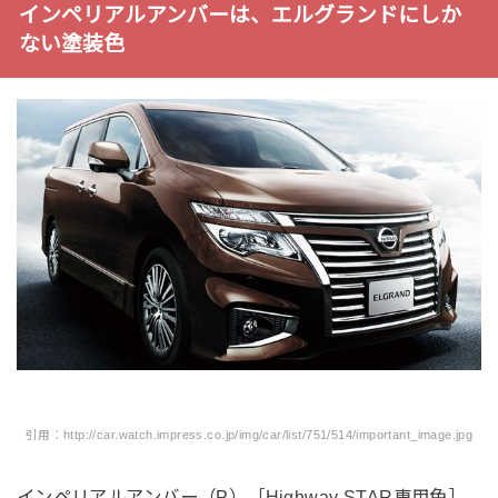
インペリアルアンバーは、エルグランドにしか
ない塗装色
引用：http://car.watch.impress.co.jp/img/car/list/751/514/important_image.jpg
インペリアルアンバー（P）［Highway STAR専用色］