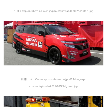
引用：http://archive.as-web.jp/photo/pnews/200907/2288/01.jpg
引用：http://motorsports.nissan.co.jp/MSP/blog/wp-
content/uploads/2012/09/23elgrand.jpg