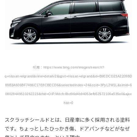
引用：https://www.bing.com/images/search?
q=nissan+elgrand&view=detailv2&qpvt=nissan+elgrand&id=B9EDCD23A2209BD
89B3A606BF7486C17E8CBECD6&selectedIndex=24&ccid=3PyL2W1L&simid=6
08028449510262223&thid=OIP.Mdcfc8bd96d4b94053efb52572106a535o0&ajax
hist=0
スクラッチシールドとは、日産車に多く採用される塗料
です。ちょっとしたひっかき傷、ドアパンチなどがなぜ