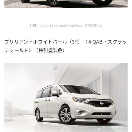
引用：http://response.jp/imgs/ogp_f/276138.jpg
ブリリアントホワイトパール（3P）〈＃QAB・スクラッ
チシールド〉（特別塗装色）