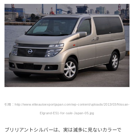
引用：http://www.eliteautoexportjapan.com/wp-content/uploads/2013/03/Nissan-
Elgrand-E51-for-sale-Japan-05.jpg
ブリリアントシルバーは、実は滅多に見ないカラーで