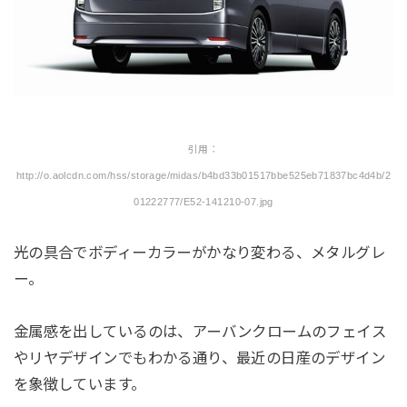
引用：
http://o.aolcdn.com/hss/storage/midas/b4bd33b01517bbe525eb71837bc4d4b/2
01222777/E52-141210-07.jpg
光の具合でボディーカラーがかなり変わる、メタルグレ
ー。
金属感を出しているのは、アーバンクロームのフェイス
やリヤデザインでもわかる通り、最近の日産のデザイン
を象徴しています。