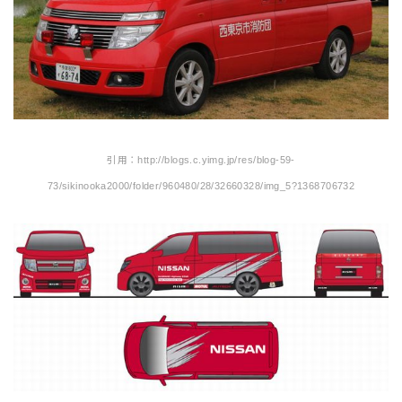
引用：http://blogs.c.yimg.jp/res/blog-59-
73/sikinooka2000/folder/960480/28/32660328/img_5?1368706732