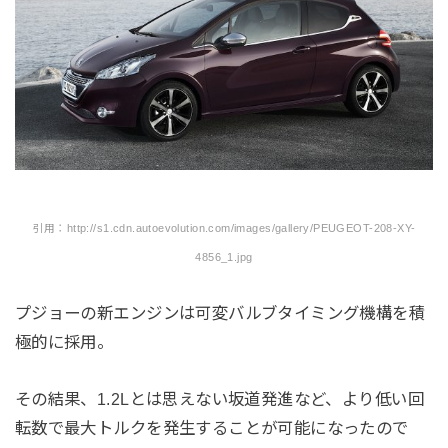
引用：http://s1.cdn.autoevolution.com/images/gallery/PEUGEOT-208-XY-
4856_1.jpg
プジョーの新エンジンは可変バルブタイミング機構を積
極的に採用。
その結果、1.2Lとは思えない坂道発進など、より低い回
転数で最大トルクを発生することが可能になったので