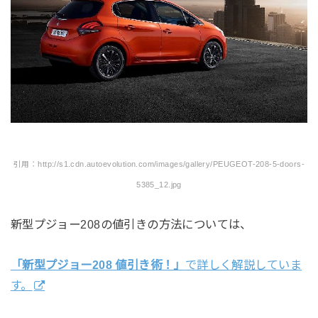
引用：http://s1.cdn.autoevolution.com/images/gallery/PEUGEOT-208-5-doors-
5385_12.jpg
新型プジョー208の値引きの方法については、
「新型プジョー208 値引き術！」
で詳しく解説していま
す。