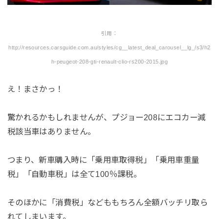
引用：
http://resources.carsguide.com.au/styles/cg__latest_deal_carousel__lg_/s3/h2
h-peugeot-208-gti-renault-clio-rs200-2015.jpg
え！まさかっ！
驚かれるかもしれませんが、プジョー208にエコカー減
税該当車はありません。
つまり、新車購入時に「乗用車取得税」「乗用車重量
税」「自動車税」は全て100％課税。
そのほかに「消費税」などももちろん全額バッチリ取ら
れてしまいます。