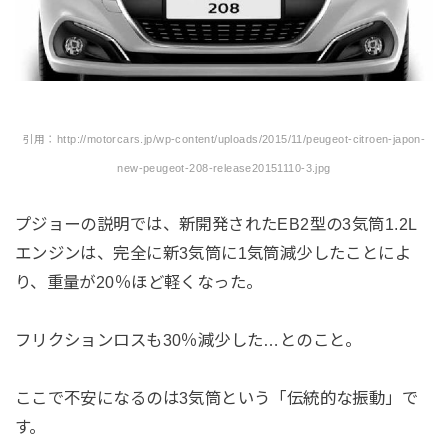
引用：http://motorcars.jp/wp-content/uploads/2015/11/peugeot-citroen-japon-
new-peugeot-208-release20151110-3.jpg
プジョーの説明では、新開発されたEB2型の3気筒1.2L
エンジンは、完全に新3気筒に1気筒減少したことによ
り、重量が20％ほど軽くなった。
フリクションロスも30％減少した…とのこと。
ここで不安になるのは3気筒という「伝統的な振動」で
す。