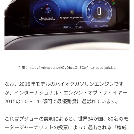
引用：https://i.ytimg.com/vi/CyDbcaGnZCw/maxresdefault.jpg
なお、2016年モデルのハイオクガソリンエンジンです
が、インターナショナル・エンジン・オブ・ザ・イヤー
2015の1.0～1.4L部門で最優秀賞に選ばれています。
これはプジョーの説明によると、世界34か国、80名のモ
ータージャーナリストの投票によって選出される「権威