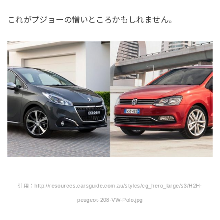
これがプジョーの憎いところかもしれません。
引用：http://resources.carsguide.com.au/styles/cg_hero_large/s3/H2H-
peugeot-208-VW-Polo.jpg