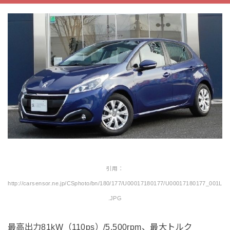
引用：
http://carsensor.ne.jp/CSphoto/bn/180/177/U00017180177/U00017180177_001L
.JPG
最高出力81kW（110ps）/5,500rpm、最大トルク