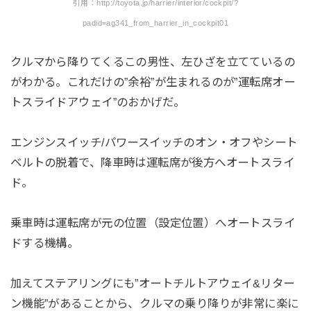
引用：http://toyota.jp/harrier/interior/cockpit/?
padid=ag341_from_harrier_in_cockpit01
クルマから降りてくるこの男性、左ひざを立てているの
がわかる。これだけの”余裕”が生まれるのが”運転席オー
トスライドアウェイ”のおかげだ。
エンジンスイッチ/パワースイッチのオン・オフやシート
ベルトの脱着で、降車時は運転席が後方へオートスライ
ド。
乗車時は運転席が元の位置（設定位置）へオートスライ
ドする機構。
加えてステアリングにも”オートチルトアウェイ&リター
ン機能”があることから、クルマの乗り降りが非常に楽に