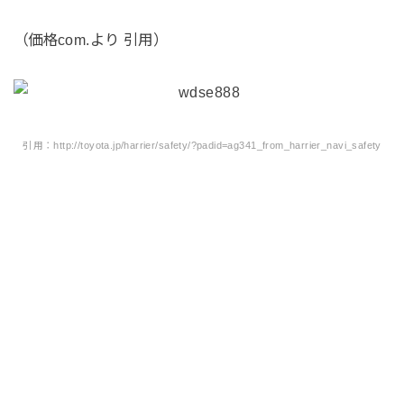
（価格com.より 引用）
引用：http://toyota.jp/harrier/safety/?padid=ag341_from_harrier_navi_safety