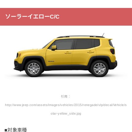
ソーラーイエローC/C
引用：
http://www.jeep.com/assets/images/vehicles/2015/renegade/vlp/decal/Vehicle/s
olar-yellow_side.jpg
■対象車種