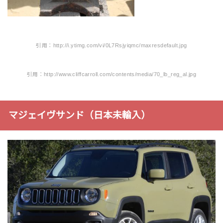
引用：http://i.ytimg.com/vi/0L7Rsjyiqmc/maxresdefault.jpg
引用：http://www.cliffcarroll.com/contents/media/70_lb_reg_al.jpg
マジェイヴサンド（日本未輸入）