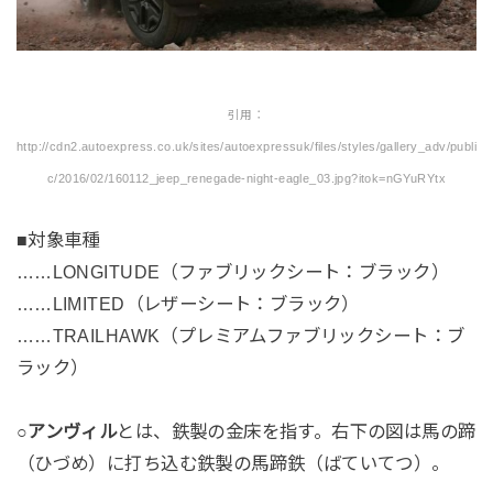
引用：
http://cdn2.autoexpress.co.uk/sites/autoexpressuk/files/styles/gallery_adv/publi
c/2016/02/160112_jeep_renegade-night-eagle_03.jpg?itok=nGYuRYtx
■対象車種
……LONGITUDE（ファブリックシート：ブラック）
……LIMITED（レザーシート：ブラック）
……TRAILHAWK（プレミアムファブリックシート：ブ
ラック）
○
アンヴィル
とは、鉄製の金床を指す。右下の図は馬の蹄
（ひづめ）に打ち込む鉄製の馬蹄鉄（ばていてつ）。