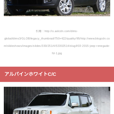
引用：http://o.aolcdn.com/dims-
global/dims3/GLOB/legacy_thumbnail/750×422/quality/95/http://www.blogcdn.co
m/slideshows/images/slides/330/251/4/S3302514/slug/l/03-2015-jeep-renegade-
fd-1.jpg
アルパインホワイトC/C