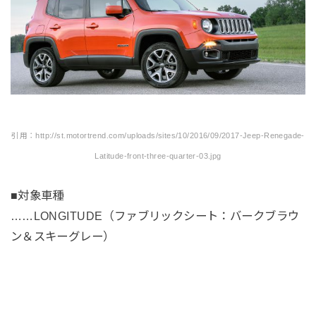
引用：http://st.motortrend.com/uploads/sites/10/2016/09/2017-Jeep-Renegade-
Latitude-front-three-quarter-03.jpg
■対象車種
……LONGITUDE（ファブリックシート：バークブラウ
ン＆スキーグレー）