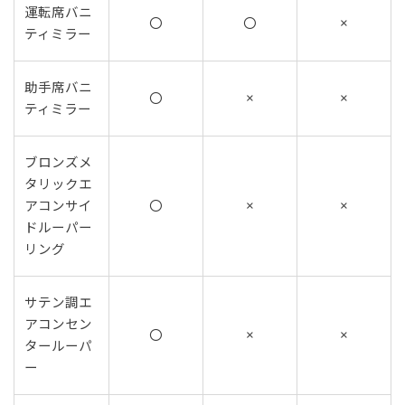
運転席バニ
〇
〇
×
ティミラー
助手席バニ
〇
×
×
ティミラー
ブロンズメ
タリックエ
アコンサイ
〇
×
×
ドルーパー
リング
サテン調エ
アコンセン
〇
×
×
タールーパ
ー