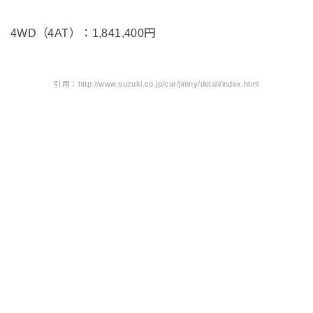
4WD（4AT）：1,841,400円
引用：http://www.suzuki.co.jp/car/jimny/detail/index.html