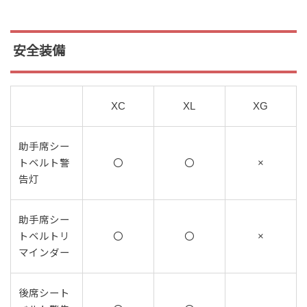
安全装備
XC
XL
XG
助手席シー
トベルト警
〇
〇
×
告灯
助手席シー
トベルトリ
〇
〇
×
マインダー
後席シート