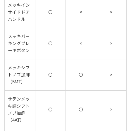
メッキイン
サイドドア
〇
×
×
ハンドル
メッキパー
キングブレ
〇
×
×
ーキボタン
メッキシフ
トノブ加飾
〇
〇
×
（5MT）
サテンメッ
キ調シフト
〇
〇
×
ノブ加飾
（4AT）