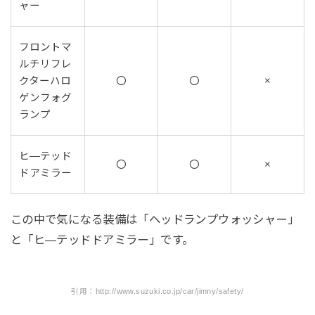
ャー
フロントマ
ルチリフレ
クターハロ
〇
〇
×
ゲンフォグ
ランプ
ヒ―テッド
〇
〇
×
ドアミラー
この中で気になる装備は「ヘッドランプウォッシャー」
と「ヒ―テッドドアミラー」です。
引用：http://www.suzuki.co.jp/car/jimny/safety/