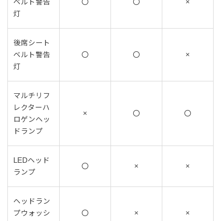
ベルト警告
〇
〇
×
灯
後席シート
ベルト警告
〇
〇
×
灯
マルチリフ
レクターハ
×
〇
〇
ロゲンヘッ
ドランプ
LEDヘッド
〇
×
×
ランプ
ヘッドラン
プウォッシ
〇
×
×