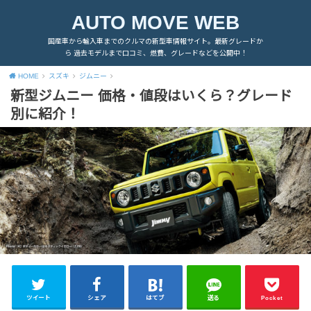
AUTO MOVE WEB
国産車から輸入車までのクルマの新型車情報サイト。最新グレードか
ら 過去モデルまで口コミ、燃費、グレードなどを公開中！
HOME
スズキ
ジムニー
新型ジムニー 価格・値段はいくら？グレード
別に紹介！
ツイート
シェア
はてブ
送る
Pocket