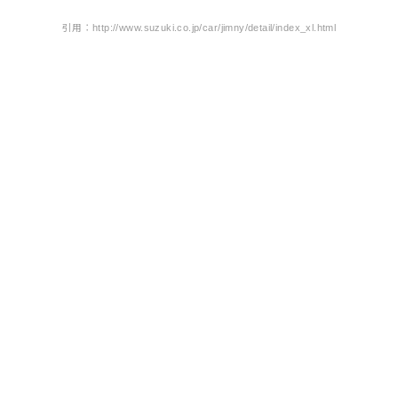
引用：http://www.suzuki.co.jp/car/jimny/detail/index_xl.html