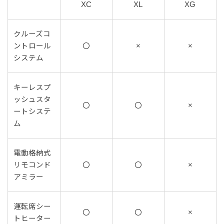
XC
XL
XG
クルーズコ
ントロール
〇
×
×
システム
キーレスプ
ッシュスタ
〇
〇
×
ートシステ
ム
電動格納式
リモコンド
〇
〇
×
アミラー
運転席シー
〇
〇
×
トヒーター