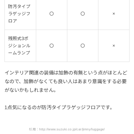
防汚タイプ
ラゲッジフ
〇
〇
×
ロア
残照式3ポ
ジションル
〇
〇
×
ームランプ
インテリア関連の装備は加飾の有無という点がほとんど
なので、加飾がなくても良い人はあまり意識をする必要
がないかもしれません。
1点気になるのが防汚タイプラゲッジフロアです。
引用：http://www.suzuki.co.jp/car/jimny/luggage/