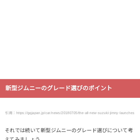
新型ジムニーのグレード選びのポイント
引用：https://gqjapan.jp/car/news/20180705/the-all-new-suzuki-jimny-launches
それでは続いて新型ジムニーのグレード選びについて考
えてみましょう。