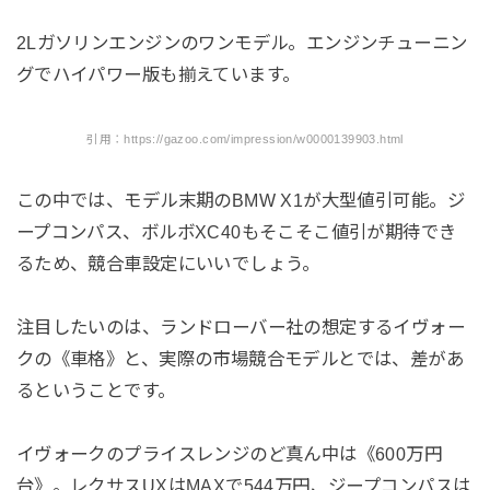
2Lガソリンエンジンのワンモデル。エンジンチューニン
グでハイパワー版も揃えています。
引用：https://gazoo.com/impression/w0000139903.html
この中では、モデル末期のBMW X1が大型値引可能。ジ
ープコンパス、ボルボXC40もそこそこ値引が期待でき
るため、競合車設定にいいでしょう。
注目したいのは、ランドローバー社の想定するイヴォー
クの《車格》と、実際の市場競合モデルとでは、差があ
るということです。
イヴォークのプライスレンジのど真ん中は《600万円
台》。レクサスUXはMAXで544万円、ジープコンパスは