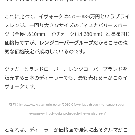
これに比べて、イヴォークは470〜836万円というプライ
スレンジ。一回り大きなサイズのディスカバリースポー
ツ（全長4,610mm、イヴォークは4,380mm）とほぼ同じ
価格帯ですが、
レンジローバーグループ
だからこその強
気な価格設定が成功しているのです。
ジャガーとランドローバー、レンジローバーブランドを
販売する日本のディーラーでも、最も売れる車がこのイ
ヴォークです。
引用：https://www.gizmodo.co.uk/2019/04/we-just-drove-the-range-rover-
evoque-without-looking-through-the-windscreen/
となれば、ディーラーが価格面で強気に出るクルマがこ