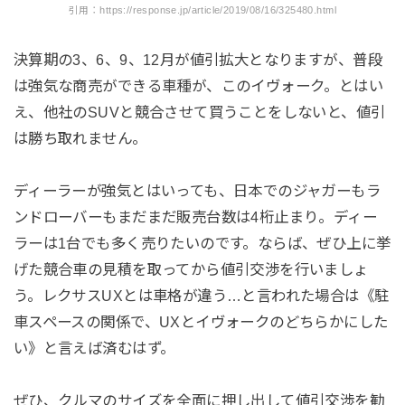
引用：https://response.jp/article/2019/08/16/325480.html
決算期の3、6、9、12月が値引拡大となりますが、普段
は強気な商売ができる車種が、このイヴォーク。とはい
え、他社のSUVと競合させて買うことをしないと、値引
は勝ち取れません。
ディーラーが強気とはいっても、日本でのジャガーもラ
ンドローバーもまだまだ販売台数は4桁止まり。ディー
ラーは1台でも多く売りたいのです。ならば、ぜひ上に挙
げた競合車の見積を取ってから値引交渉を行いましょ
う。レクサスUXとは車格が違う…と言われた場合は《駐
車スペースの関係で、UXとイヴォークのどちらかにした
い》と言えば済むはず。
ぜひ、クルマのサイズを全面に押し出して値引交渉を勧