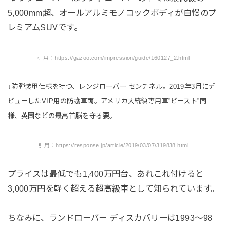
5,000mm超、オールアルミモノコックボディが自慢のプ
レミアムSUVです。
引用：https://gazoo.com/impression/guide/160127_2.html
↓防弾装甲仕様を持つ、レンジローバー センチネル。2019年3月にデ
ビューしたVIP用の防護車両。アメリカ大統領専用車”ビースト”同
様、英国などの最高首脳を守る要。
引用：https://response.jp/article/2019/03/07/319838.html
プライスは最低でも1,400万円台、あれこれ付けると
3,000万円を軽く超える超高級車として知られています。
ちなみに、ランドローバー ディスカバリーは1993〜98