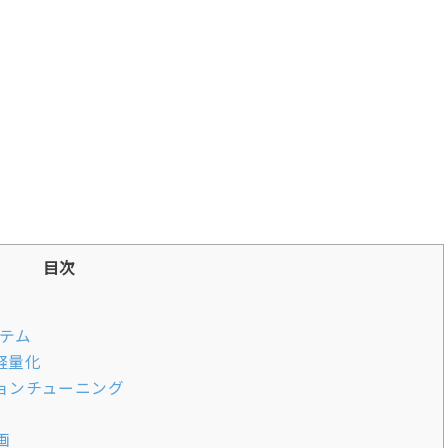
目次
ステム
軽量化
ョンチューニング
画