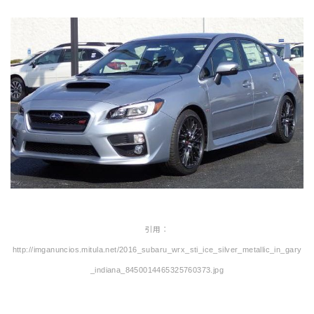
引用：
http://imganuncios.mitula.net/2016_subaru_wrx_sti_ice_silver_metallic_in_gary
_indiana_8450014465325760373.jpg