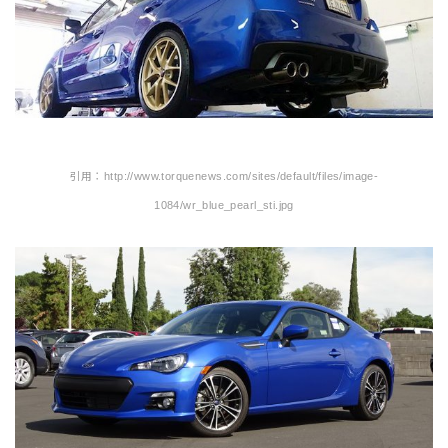
引用：http://www.torquenews.com/sites/default/files/image-
1084/wr_blue_pearl_sti.jpg