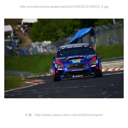
nifty.com/photos/uncategorized/2014/09/23/20140923_2.jpg
引用：http://www.subaru-msm.com/2016/nbr/report/