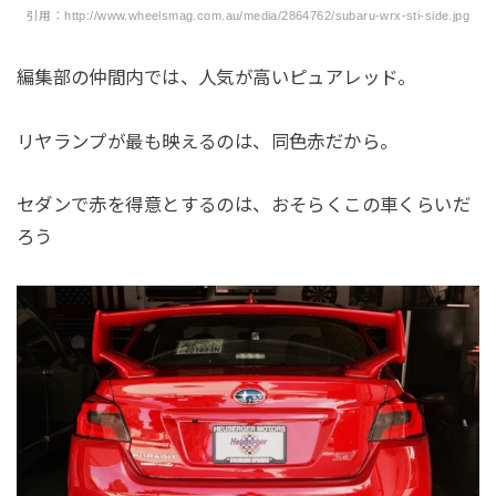
引用：http://www.wheelsmag.com.au/media/2864762/subaru-wrx-sti-side.jpg
編集部の仲間内では、人気が高いピュアレッド。
リヤランプが最も映えるのは、同色赤だから。
セダンで赤を得意とするのは、おそらくこの車くらいだ
ろう