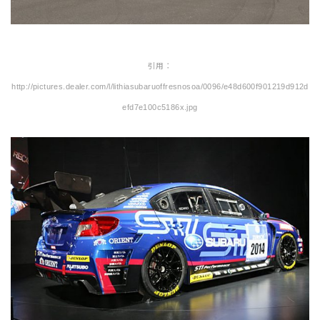
引用：
http://pictures.dealer.com/l/lithiasubaruoffresnosoa/0096/e48d600f901219d912d
efd7e100c5186x.jpg