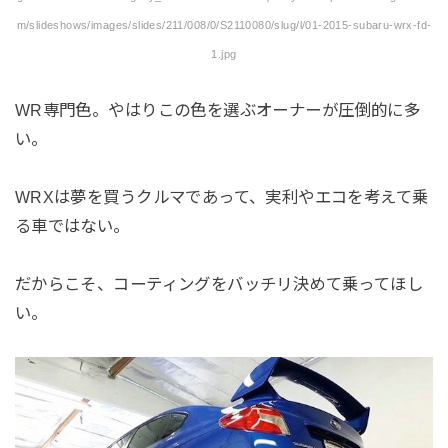
m/slideshows/images/slides/211/008/0/S2110080/slug/l/01-2015-subaru-wrx-fd-
1.jpg
WR専門色。やはりこの色を選ぶオーナーが圧倒的に多
い。
WRXは夢を買うクルマであって、実利やエコを考えて乗
る車ではない。
だからこそ、コーティングをバッチリ決めて乗ってほし
い。