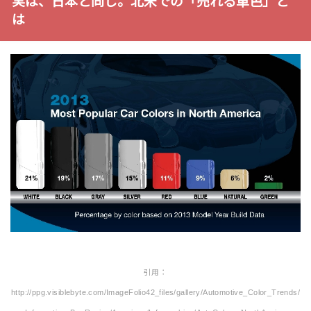
実は、日本と同じ。北米での「売れる車色」と
は
引用：
http://ppg.visiblebyte.com/ImageFolio42_files/gallery/Automotive_Color_Trends/