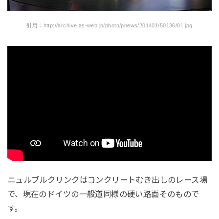
引用：http://archive.as-web.jp/photo/pnews/201401/50136/01.jpg
ニュルブルクリンクはコンクリートむき出しのレース場
で、現在のドイツの一般道同様の硬い路面そのもので
す。