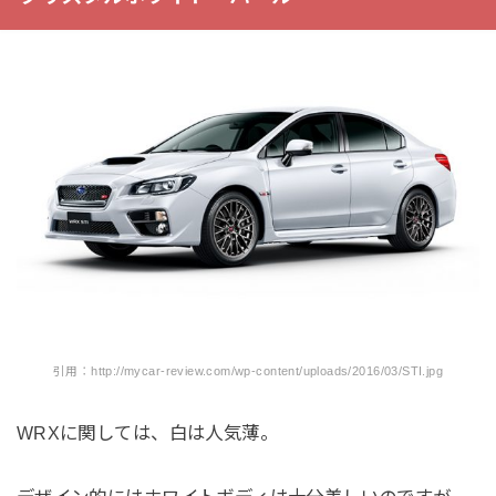
引用：http://mycar-review.com/wp-content/uploads/2016/03/STI.jpg
WRXに関しては、白は人気薄。