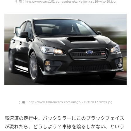
引用：http://www.cars101.com/subaru/wrxsti/wrxsti16-wrx-30.jpg
引用：http://www.1milioncars.com/image/215319117-wrx3.jpg
高速道の走行中、バックミラーにこのブラックフェイス
が現れたら、どうしよう？車線を譲るしかない、という