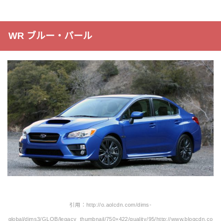
WR ブルー・パール
引用：http://o.aolcdn.com/dims-
global/dims3/GLOB/legacy_thumbnail/750×422/quality/95/http://www.blogcdn.co