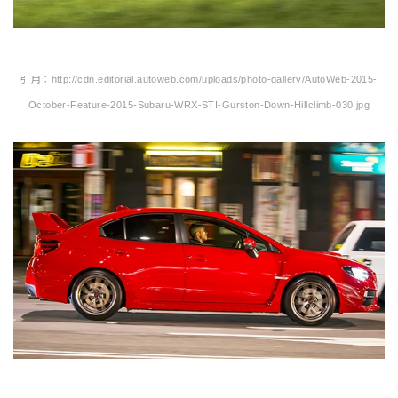
引用：http://cdn.editorial.autoweb.com/uploads/photo-gallery/AutoWeb-2015-
October-Feature-2015-Subaru-WRX-STI-Gurston-Down-Hillclimb-030.jpg