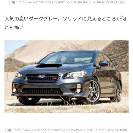
引用：http://www.1milioncars.com/image/1074434183-20140612204211.jpg
人気の高いダークグレー。ソリッドに見えるところが何
とも怖い
引用：http://www.1milioncars.com/image/215685851-2015-subaru-wrx-sti-front-