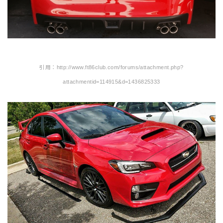
引用：http://www.ft86club.com/forums/attachment.php?
attachmentid=114915&d=1436825333