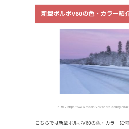
新型ボルボV60の色・カラー紹
引用：https://www.media.volvocars.com/global/en
こちらでは新型ボルボV60の色・カラーに