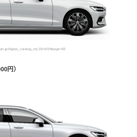
n.jp/digital_catalog_my19/v60/#page=65
00円）