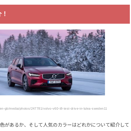
介！
-gb/media/photos/247781/volvo-v60-t8-test-drive-in-lulea-sweden11
何色があるか、そして人気のカラーはどれかについて紹介して