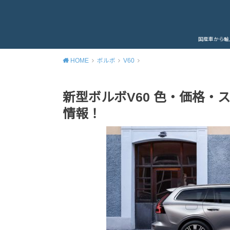
国産車から輸
HOME
ボルボ
V60
新型ボルボV60 色・価格
情報！