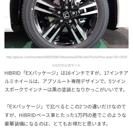
http://gazoo.com/my/sites/0000339676/toyama2629/Lists/Posts/Post.aspx?ID=2939
GAZOO公式サイト
HIBRID「EXパッケージ」は16インチですが、17インチア
ルミホイールは、アブソルート専用デザインで、5ツイン
スポークでインナーは黒の塗装となりかっこがいいです。
「EXパッケージ」で比べるとこの2つの違いだけなので
すが、HIBRIDベース車とたった1万円の差でこのような
豪華装備になるのは、とてもお得だと思います。