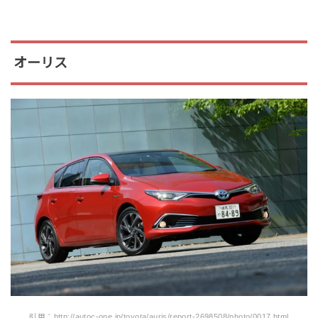
オーリス
引用：http://autoc-one.jp/toyota/auris/report-2698508/photo/0017.html