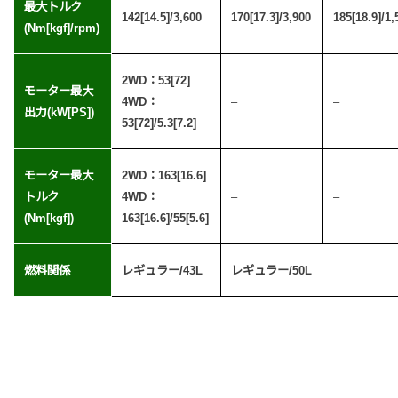
最大トルク
142[14.5]/3,600
170[17.3]/3,900
185[18.9]/1,
(Nm[kgf]/rpm)
2WD：53[72]
モーター最大
4WD：
–
–
出力(kW[PS])
53[72]/5.3[7.2]
モーター最大
2WD：163[16.6]
トルク
4WD：
–
–
(Nm[kgf])
163[16.6]/55[5.6]
燃料関係
レギュラー/43L
レギュラー/50L