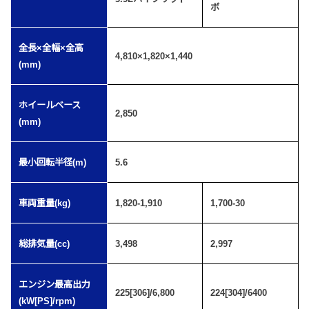
ボ
全長×全幅×全高
4,810×1,820×1,440
(mm)
ホイールベース
2,850
(mm)
最小回転半径(m)
5.6
車両重量(kg)
1,820-1,910
1,700-30
総排気量(cc)
3,498
2,997
エンジン最高出力
225[306]/6,800
224[304]/6400
(kW[PS]/rpm)