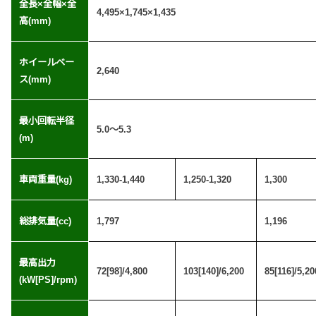
全長×全幅×全
4,495×1,745×1,435
高(mm)
ホイールベー
2,640
ス(mm)
最小回転半径
5.0〜5.3
(m)
車両重量(kg)
1,330-1,440
1,250-1,320
1,300
総排気量(cc)
1,797
1,196
最高出力
72[98]/4,800
103[140]/6,200
85[116]/5,20
(kW[PS]/rpm)