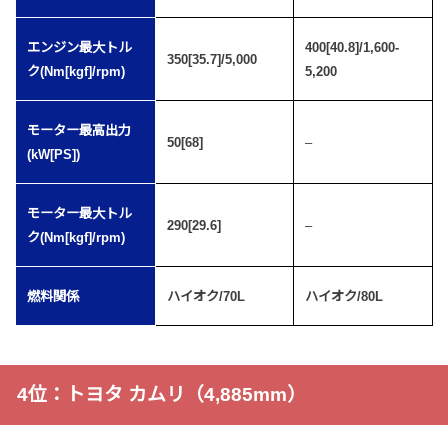
エンジン最大トル
400[40.8]/1,600-
350[35.7]/5,000
ク(Nm[kgf]/rpm)
5,200
モーター最高出力
50[68]
–
(kW[PS])
モーター最大トル
290[29.6]
–
ク(Nm[kgf]/rpm)
燃料関係
ハイオク/70L
ハイオク/80L
4位：トヨタ カムリ（4,885mm）