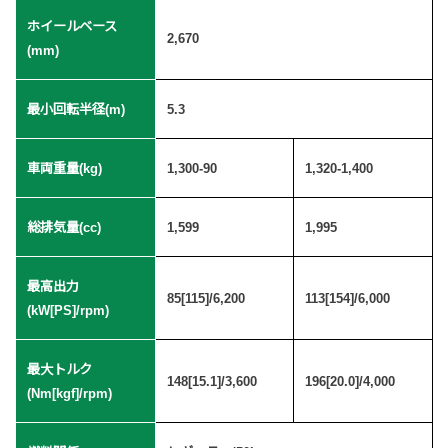
ホイールベース
2,670
(mm)
最小回転半径(m)
5.3
車両重量(kg)
1,300-90
1,320-1,400
総排気量(cc)
1,599
1,995
最高出力
85[115]/6,200
113[154]/6,000
(kW[PS]/rpm)
最大トルク
148[15.1]/3,600
196[20.0]/4,000
(Nm[kgf]/rpm)