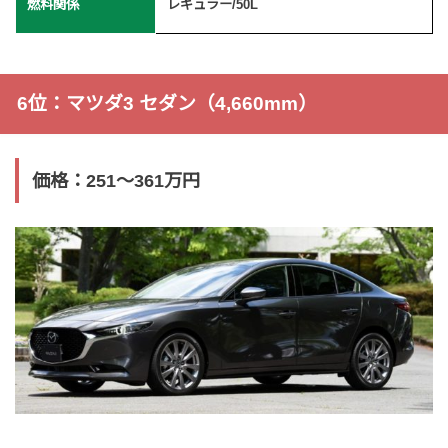
燃料関係
レギュラー/50L
6位：マツダ3 セダン（4,660mm）
価格：251〜361万円