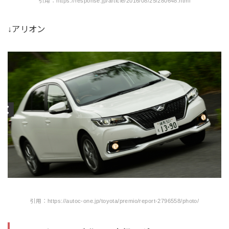
引用：https://response.jp/article/2016/08/25/280648.html
↓アリオン
引用：https://autoc-one.jp/toyota/premio/report-2796558/photo/