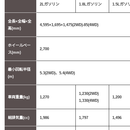
2Lガソリン
1.8Lガソリン
1.5Lガソ
全長×全幅×全
4,595×1,695×1,475(2WD)-85(4WD)
高(mm)
ホイールベー
2,700
ス(mm)
最小回転半径
5.3(2WD)、5.4(4WD)
(m)
1,230(2WD)
車両重量(kg)
1,270
1,200
1,330(4WD)
総排気量(cc)
1,986
1,797
1,496