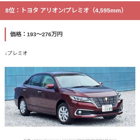
8位：トヨタ アリオン/プレミオ（4,595mm）
価格：193〜276万円
↓プレミオ