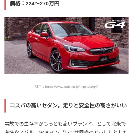
価格：224〜270万円
引用：https://www.subaru.jp/impreza/g4/
コスパの高いセダン。走りと安全性の高さがいい
事故での生存率がもっとも高いブランド、として北米で
有名なスバル。G4もインプレッサ同様のどっしりとした