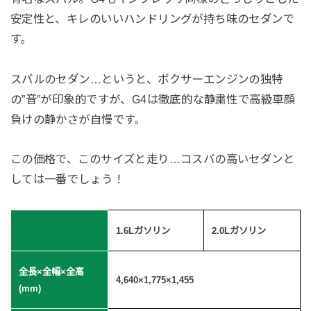
安定性と、キレのいいハンドリングが持ち味のセダンで
す。
スバルのセダン…というと、ボクサーエンジンの独特
の”音”が印象的ですが、G4は徹底的な静粛性で高級車顔
負けの静かさが自慢です。
この価格で、このサイズと走り…コスパの高いセダンと
しては一番でしょう！
1.6Lガソリン
2.0Lガソリン
全長×全幅×全高
4,640×1,775×1,455
(mm)