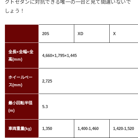
クトセダンに対抗できる唯一の一台と見て間違いないで
しょう！
20S
XD
X
全長×全幅×全
4,660×1,795×1,445
高(mm)
ホイールベー
2,725
ス(mm)
最小回転半径
5.3
(m)
車両重量(kg)
1,350
1,400-1,460
1,420-1,520