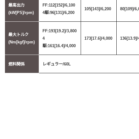
最高出力
FF:112[152]/6,100
105[143]/6,200
80[109]/6
(kW[PS]/rpm)
4駆:96[131]/6,200
FF:193[19.2]/3,800
最大トルク
4
173[17.6]/4,000
136[13.9]/
(Nm[kgf]/rpm)
駆:161[16.4]/4,000
燃料関係
レギュラー/60L