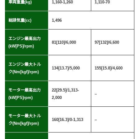
車両重量(kg)
1,160-1,260
1,110-70
総排気量(cc)
1,496
エンジン最高出力
81[110]/6,000
97[132]/6,600
(kW[PS]/rpm)
エンジン最大トル
134[13.7]/5,000
155[15.8]/4,600
ク(Nm[kgf]/rpm)
モーター最高出力
22[29.5]/1,313-
–
(kW[PS]rpm)
2,000
モーター最大トル
160[16.3]/0-1,313
–
ク(Nm[kgf]/rpm)