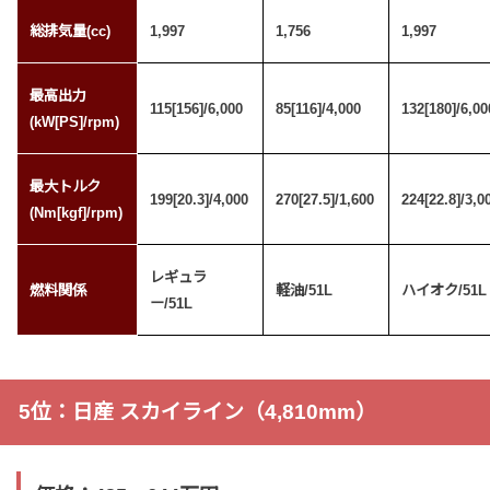
総排気量(cc)
1,997
1,756
1,997
最高出力
115[156]/6,000
85[116]/4,000
132[180]/6,00
(kW[PS]/rpm)
最大トルク
199[20.3]/4,000
270[27.5]/1,600
224[22.8]/3,0
(Nm[kgf]/rpm)
レギュラ
燃料関係
軽油/51L
ハイオク/51L
ー/51L
5位：日産 スカイライン（4,810mm）